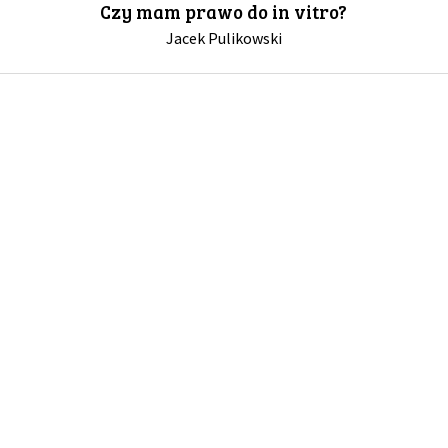
Czy mam prawo do in vitro?
Jacek Pulikowski
GALERIA
DRUŻYNA
WESPRZYJ NAS
PARTNERZY
NEWSLETTER
DLA MEDIÓW
KONTAKT