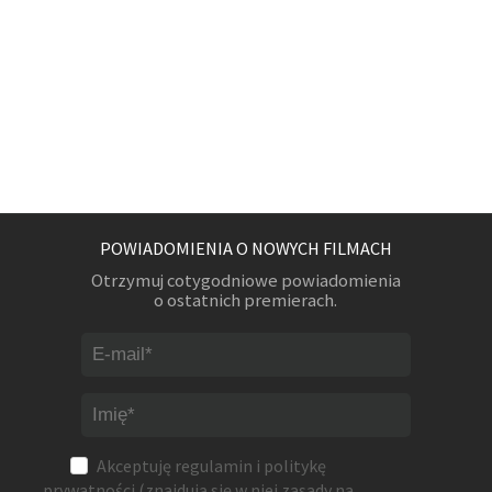
POWIADOMIENIA O NOWYCH FILMACH
Otrzymuj cotygodniowe powiadomienia
o ostatnich premierach.
Akceptuję
regulamin
i
politykę
prywatności
(znajdują się w niej zasady na