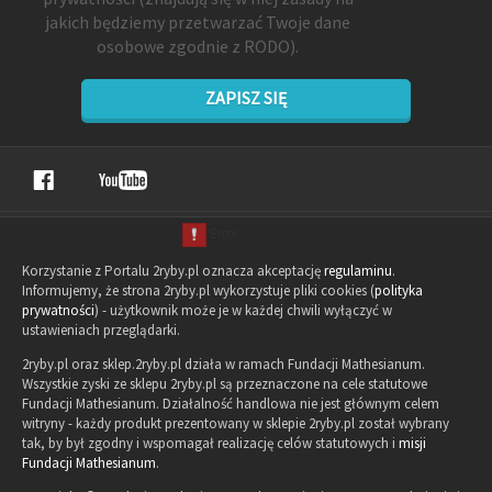
jakich będziemy przetwarzać Twoje dane
osobowe zgodnie z RODO).
ZAPISZ SIĘ
Korzystanie z Portalu 2ryby.pl oznacza akceptację
regulaminu
.
Informujemy, że strona 2ryby.pl wykorzystuje pliki cookies (
polityka
prywatności
) - użytkownik może je w każdej chwili wyłączyć w
ustawieniach przeglądarki.
2ryby.pl oraz sklep.2ryby.pl działa w ramach Fundacji Mathesianum.
Wszystkie zyski ze sklepu 2ryby.pl są przeznaczone na cele statutowe
Fundacji Mathesianum. Działalność handlowa nie jest głównym celem
witryny - każdy produkt prezentowany w sklepie 2ryby.pl został wybrany
tak, by był zgodny i wspomagał realizację celów statutowych i
misji
Fundacji Mathesianum
.