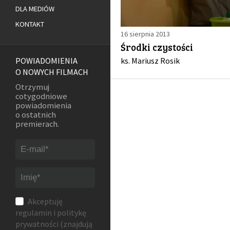
DLA MEDIÓW
KONTAKT
16 sierpnia 2013
Środki czystości
ks. Mariusz Rosik
POWIADOMIENIA
O NOWYCH FILMACH
Otrzymuj
cotygodniowe
powiadomienia
o ostatnich
premierach.
Akceptuję
regulamin
i
politykę
prywatności
(znajdują