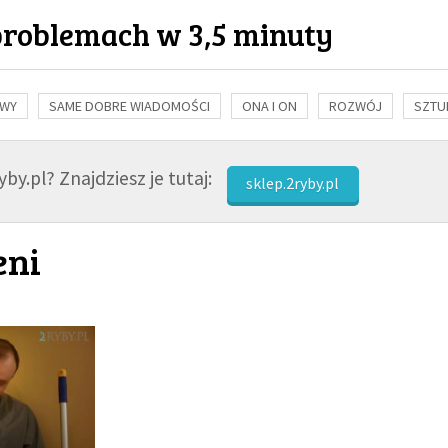
problemach w 3,5 minuty
OWY
SAME DOBRE WIADOMOŚCI
ONA I ON
ROZWÓJ
SZTU
NAUKA
BIBLIA
KOBIETA
MĘŻCZYZNA
RELIGIE
FI
by.pl? Znajdziesz je tutaj:
sklep.2ryby.pl
eni