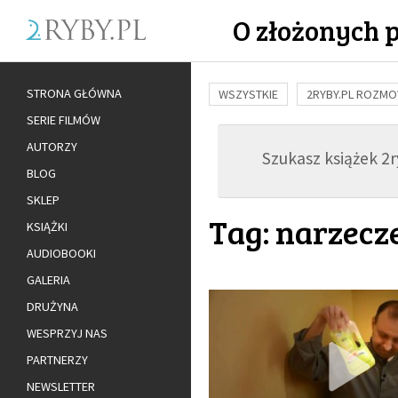
O złożonych 
STRONA GŁÓWNA
WSZYSTKIE
2RYBY.PL ROZM
SERIE FILMÓW
BUDOWANIE WIĘZI
RODZINA
AUTORZY
Szukasz książek 2ry
ADOPCJA
BLOG
SKLEP
Tag: narzecz
KSIĄŻKI
AUDIOBOOKI
GALERIA
DRUŻYNA
WESPRZYJ NAS
PARTNERZY
NEWSLETTER