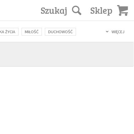
Szukaj
Sklep
KA ŻYCIA
MIŁOŚĆ
DUCHOWOŚĆ
WIĘCEJ
LOZOFIA
KULTURA
ŚWIĘCI
SEKS
IN VITRO