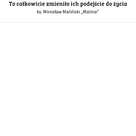
To całkowicie zmieniło ich podejście do życia
ks. Mirosław Maliński „Malina"
GALERIA
DRUŻYNA
WESPRZYJ NAS
PARTNERZY
NEWSLETTER
DLA MEDIÓW
KONTAKT