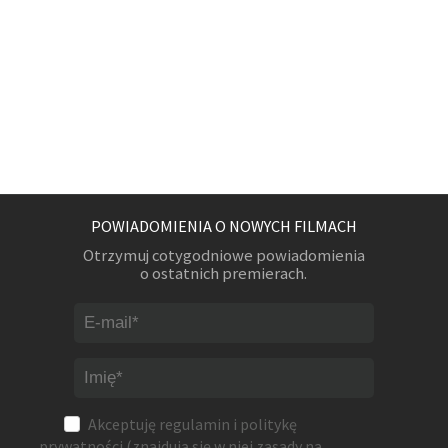
POWIADOMIENIA O NOWYCH FILMACH
Otrzymuj cotygodniowe powiadomienia
o ostatnich premierach.
Akceptuję
regulamin
i
politykę
prywatności
(znajdują się w niej zasady na