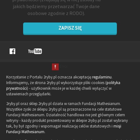
jakich będziemy przetwarzać Twoje dane
osobowe zgodnie z RODO).
ZAPISZ SIĘ
Korzystanie z Portalu 2ryby.pl oznacza akceptację
regulaminu
.
Informujemy, że strona 2ryby.pl wykorzystuje pliki cookies (
polityka
prywatności
) - użytkownik może je w każdej chwili wyłączyć w
ustawieniach przeglądarki.
2ryby.pl oraz sklep.2ryby.pl działa w ramach Fundacji Mathesianum.
Wszystkie zyski ze sklepu 2ryby.pl są przeznaczone na cele statutowe
Fundacji Mathesianum. Działalność handlowa nie jest głównym celem
witryny - każdy produkt prezentowany w sklepie 2ryby.pl został wybrany
tak, by był zgodny i wspomagał realizację celów statutowych i
misji
Fundacji Mathesianum
.