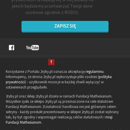
jakich będziemy przetwarzać Twoje dane
osobowe zgodnie z RODO).
ZAPISZ SIĘ
Korzystanie z Portalu 2ryby.pl oznacza akceptację
regulaminu
.
Informujemy, że strona 2ryby.pl wykorzystuje pliki cookies (
polityka
prywatności
) - użytkownik może je w każdej chwili wyłączyć w
ustawieniach przeglądarki.
2ryby.pl oraz sklep.2ryby.pl działa w ramach Fundacji Mathesianum.
Wszystkie zyski ze sklepu 2ryby.pl są przeznaczone na cele statutowe
Fundacji Mathesianum. Działalność handlowa nie jest głównym celem
witryny - każdy produkt prezentowany w sklepie 2ryby.pl został wybrany
tak, by był zgodny i wspomagał realizację celów statutowych i
misji
Fundacji Mathesianum
.