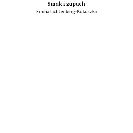
Smak i zapach
Emilia Lichtenberg-Kokoszka
GALERIA
DRUŻYNA
WESPRZYJ NAS
PARTNERZY
NEWSLETTER
DLA MEDIÓW
KONTAKT