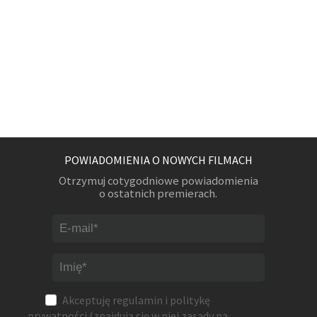
POWIADOMIENIA O NOWYCH FILMACH
Otrzymuj cotygodniowe powiadomienia
o ostatnich premierach.
Akceptuję
regulamin
i
politykę
prywatności
(znajdują się w niej zasady na