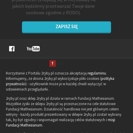
jakich będziemy przetwarzać Twoje dane
osobowe zgodnie z RODO).
ZAPISZ SIĘ
Korzystanie z Portalu 2ryby.pl oznacza akceptację
regulaminu
.
Informujemy, że strona 2ryby.pl wykorzystuje pliki cookies (
polityka
prywatności
) - użytkownik może je w każdej chwili wyłączyć w
ustawieniach przeglądarki.
2ryby.pl oraz sklep.2ryby.pl działa w ramach Fundacji Mathesianum.
Wszystkie zyski ze sklepu 2ryby.pl są przeznaczone na cele statutowe
Fundacji Mathesianum. Działalność handlowa nie jest głównym celem
witryny - każdy produkt prezentowany w sklepie 2ryby.pl został wybrany
tak, by był zgodny i wspomagał realizację celów statutowych i
misji
Fundacji Mathesianum
.