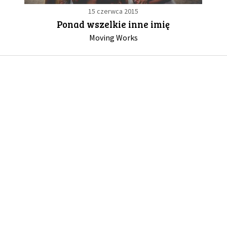
15 czerwca 2015
Ponad wszelkie inne imię
GALERIA
Moving Works
DRUŻYNA
WESPRZYJ NAS
PARTNERZY
NEWSLETTER
DLA MEDIÓW
KONTAKT