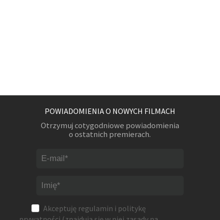
POWIADOMIENIA O NOWYCH FILMACH
Otrzymuj cotygodniowe powiadomienia
o ostatnich premierach.
Akceptuję
regulamin
i
politykę
prywatności
(znajdują się w niej zasady na