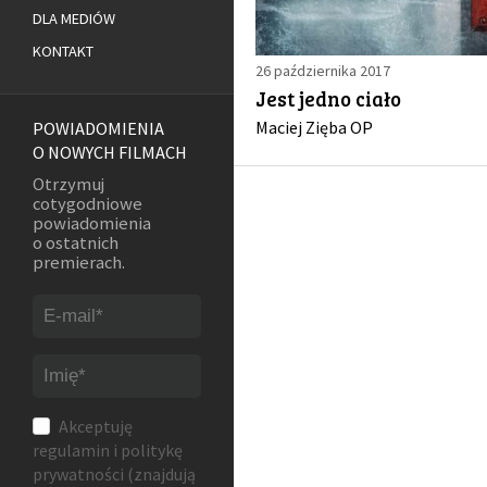
DLA MEDIÓW
KONTAKT
26 października 2017
Jest jedno ciało
Maciej Zięba OP
POWIADOMIENIA
O NOWYCH FILMACH
Otrzymuj
cotygodniowe
powiadomienia
o ostatnich
premierach.
Akceptuję
regulamin
i
politykę
prywatności
(znajdują