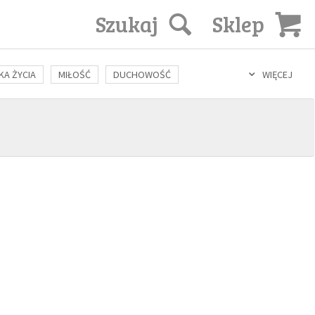
Szukaj
Sklep
KA ŻYCIA
MIŁOŚĆ
DUCHOWOŚĆ
WIĘCEJ
LOZOFIA
KULTURA
ŚWIĘCI
SEKS
IN VITRO