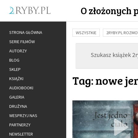
O złożonych 
STRONA GŁÓWNA
WSZYSTKIE
2RYBY.PL ROZM
SERIE FILMÓW
BUDOWANIE WIĘZI
RODZINA
AUTORZY
Szukasz książek 2ry
ADOPCJA
BLOG
SKLEP
Tag: nowe je
KSIĄŻKI
AUDIOBOOKI
GALERIA
DRUŻYNA
WESPRZYJ NAS
PARTNERZY
NEWSLETTER