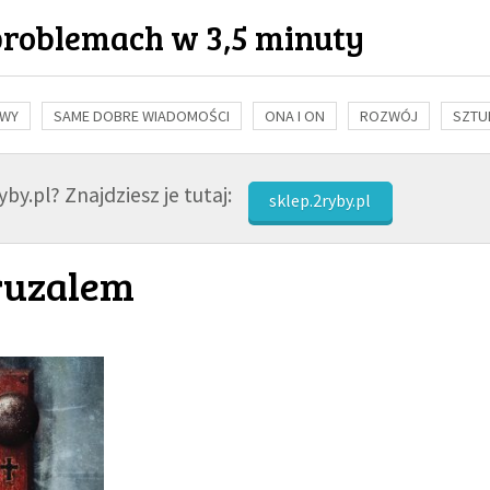
problemach w 3,5 minuty
OWY
SAME DOBRE WIADOMOŚCI
ONA I ON
ROZWÓJ
SZTU
NAUKA
BIBLIA
KOBIETA
MĘŻCZYZNA
RELIGIE
FI
by.pl? Znajdziesz je tutaj:
sklep.2ryby.pl
ruzalem