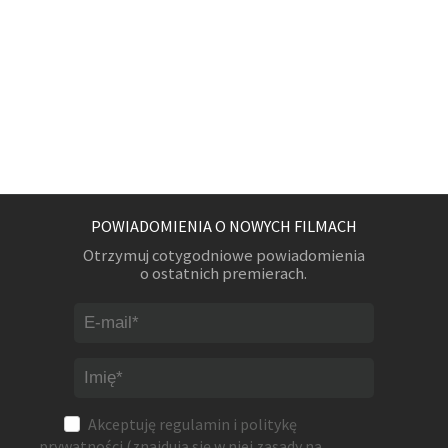
POWIADOMIENIA O NOWYCH FILMACH
Otrzymuj cotygodniowe powiadomienia
o ostatnich premierach.
Akceptuję
regulamin
i
politykę
prywatności
(znajdują się w niej zasady na