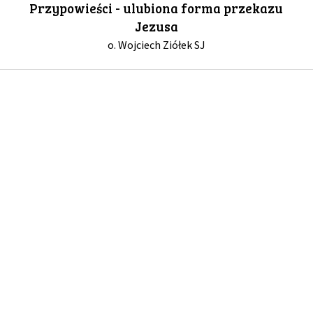
Przypowieści - ulubiona forma przekazu
Jezusa
GALERIA
o. Wojciech Ziółek SJ
DRUŻYNA
WESPRZYJ NAS
PARTNERZY
NEWSLETTER
DLA MEDIÓW
KONTAKT