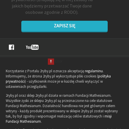
jakich będziemy przetwarzać Twoje dane
osobowe zgodnie z RODO).
ZAPISZ SIĘ
Korzystanie z Portalu 2ryby.pl oznacza akceptację
regulaminu
.
Informujemy, że strona 2ryby.pl wykorzystuje pliki cookies (
polityka
prywatności
) - użytkownik może je w każdej chwili wyłączyć w
ustawieniach przeglądarki.
2ryby.pl oraz sklep.2ryby.pl działa w ramach Fundacji Mathesianum.
Wszystkie zyski ze sklepu 2ryby.pl są przeznaczone na cele statutowe
Fundacji Mathesianum. Działalność handlowa nie jest głównym celem
witryny - każdy produkt prezentowany w sklepie 2ryby.pl został wybrany
tak, by był zgodny i wspomagał realizację celów statutowych i
misji
Fundacji Mathesianum
.