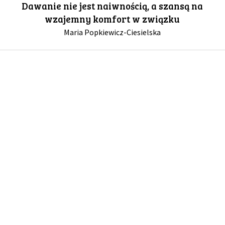
Dawanie nie jest naiwnością, a szansą na
wzajemny komfort w związku
GALERIA
Maria Popkiewicz-Ciesielska
DRUŻYNA
WESPRZYJ NAS
PARTNERZY
NEWSLETTER
DLA MEDIÓW
KONTAKT