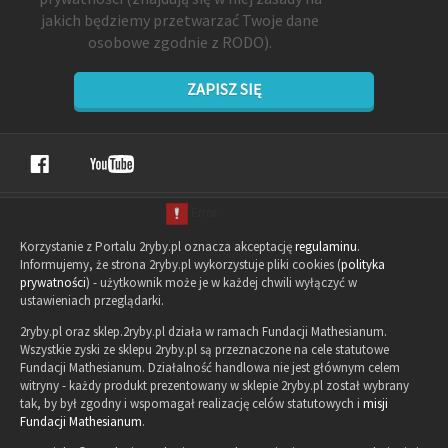
jakich będziemy przetwarzać Twoje dane
osobowe zgodnie z RODO).
ZAPISZ SIĘ
Korzystanie z Portalu 2ryby.pl oznacza akceptację
regulaminu
.
Informujemy, że strona 2ryby.pl wykorzystuje pliki cookies (
polityka
prywatności
) - użytkownik może je w każdej chwili wyłączyć w
ustawieniach przeglądarki.
2ryby.pl oraz sklep.2ryby.pl działa w ramach Fundacji Mathesianum.
Wszystkie zyski ze sklepu 2ryby.pl są przeznaczone na cele statutowe
Fundacji Mathesianum. Działalność handlowa nie jest głównym celem
witryny - każdy produkt prezentowany w sklepie 2ryby.pl został wybrany
tak, by był zgodny i wspomagał realizację celów statutowych i
misji
Fundacji Mathesianum
.