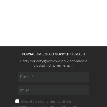
POWIADOMIENIA O NOWYCH FILMACH
Otrzymuj cotygodniowe powiadomienia
o ostatnich premierach.
Akceptuję
regulamin
i
politykę
prywatności
(znajdują się w niej zasady na