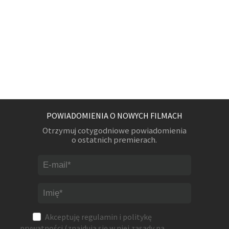
POWIADOMIENIA O NOWYCH FILMACH
Otrzymuj cotygodniowe powiadomienia
o ostatnich premierach.
Akceptuję
regulamin
i
politykę
prywatności
(znajdują się w niej zasady na