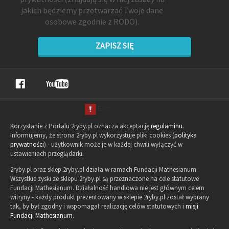
jakich będziemy przetwarzać Twoje dane
osobowe zgodnie z RODO).
ZAPISZ SIĘ
Korzystanie z Portalu 2ryby.pl oznacza akceptację
regulaminu
.
Informujemy, że strona 2ryby.pl wykorzystuje pliki cookies (
polityka
prywatności
) - użytkownik może je w każdej chwili wyłączyć w
ustawieniach przeglądarki.
2ryby.pl oraz sklep.2ryby.pl działa w ramach Fundacji Mathesianum.
Wszystkie zyski ze sklepu 2ryby.pl są przeznaczone na cele statutowe
Fundacji Mathesianum. Działalność handlowa nie jest głównym celem
witryny - każdy produkt prezentowany w sklepie 2ryby.pl został wybrany
tak, by był zgodny i wspomagał realizację celów statutowych i
misji
Fundacji Mathesianum
.