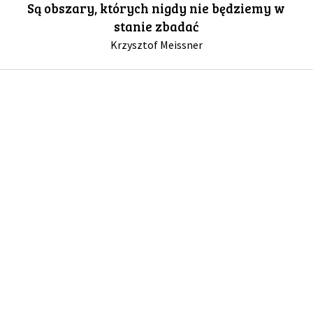
Są obszary, których nigdy nie będziemy w
stanie zbadać
GALERIA
Krzysztof Meissner
DRUŻYNA
WESPRZYJ NAS
PARTNERZY
NEWSLETTER
DLA MEDIÓW
KONTAKT