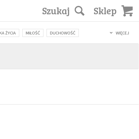
Szukaj
Sklep
KA ŻYCIA
MIŁOŚĆ
DUCHOWOŚĆ
WIĘCEJ
LOZOFIA
KULTURA
ŚWIĘCI
SEKS
IN VITRO