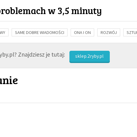
problemach w 3,5 minuty
OWY
SAME DOBRE WIADOMOŚCI
ONA I ON
ROZWÓJ
SZTU
NAUKA
BIBLIA
KOBIETA
MĘŻCZYZNA
RELIGIE
FI
by.pl? Znajdziesz je tutaj:
sklep.2ryby.pl
anie