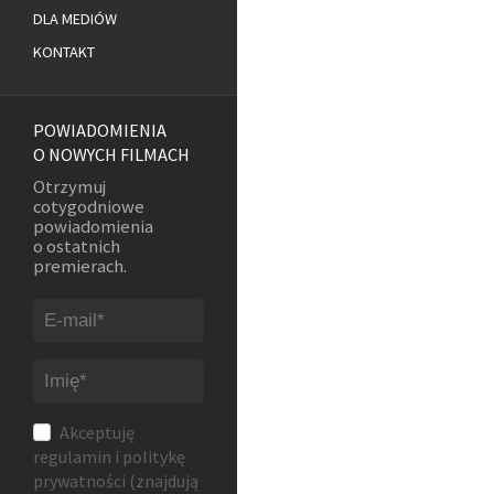
DLA MEDIÓW
KONTAKT
POWIADOMIENIA
O NOWYCH FILMACH
Otrzymuj
cotygodniowe
powiadomienia
o ostatnich
premierach.
Akceptuję
regulamin
i
politykę
prywatności
(znajdują