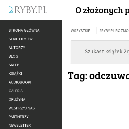
O złożonych 
STRONA GŁÓWNA
WSZYSTKIE
2RYBY.PL ROZM
SERIE FILMÓW
BUDOWANIE WIĘZI
RODZINA
AUTORZY
Szukasz książek 2ry
ADOPCJA
BLOG
SKLEP
Tag: odczuw
KSIĄŻKI
AUDIOBOOKI
GALERIA
DRUŻYNA
WESPRZYJ NAS
PARTNERZY
NEWSLETTER