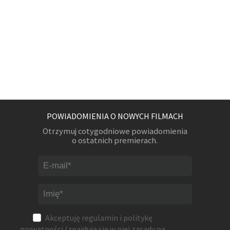
POWIADOMIENIA O NOWYCH FILMACH
Otrzymuj cotygodniowe powiadomienia
o ostatnich premierach.
Akceptuję
regulamin
i
politykę
prywatności
(znajdują się w niej zasady na