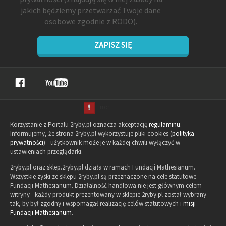
jakich będziemy przetwarzać Twoje dane
osobowe zgodnie z RODO).
ZAPISZ SIĘ
Korzystanie z Portalu 2ryby.pl oznacza akceptację
regulaminu
.
Informujemy, że strona 2ryby.pl wykorzystuje pliki cookies (
polityka
prywatności
) - użytkownik może je w każdej chwili wyłączyć w
ustawieniach przeglądarki.
2ryby.pl oraz sklep.2ryby.pl działa w ramach Fundacji Mathesianum.
Wszystkie zyski ze sklepu 2ryby.pl są przeznaczone na cele statutowe
Fundacji Mathesianum. Działalność handlowa nie jest głównym celem
witryny - każdy produkt prezentowany w sklepie 2ryby.pl został wybrany
tak, by był zgodny i wspomagał realizację celów statutowych i
misji
Fundacji Mathesianum
.