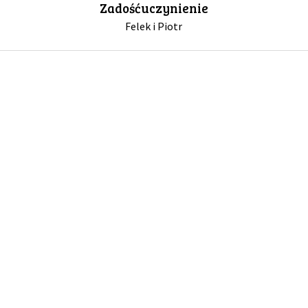
Zadośćuczynienie
Felek i Piotr
GALERIA
DRUŻYNA
WESPRZYJ NAS
PARTNERZY
NEWSLETTER
DLA MEDIÓW
KONTAKT