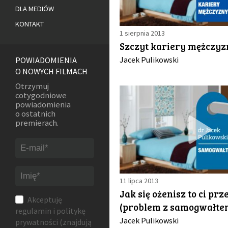
DLA MEDIÓW
KONTAKT
1 sierpnia 2013
Szczyt kariery mężczyz
Jacek Pulikowski
POWIADOMIENIA
O NOWYCH FILMACH
Otrzymuj
cotygodniowe
powiadomienia
o ostatnich
premierach.
11 lipca 2013
Jak się ożenisz to ci prz
Akceptuję
(problem z samogwałte
regulamin
i
politykę
Jacek Pulikowski
prywatności
(znajdują