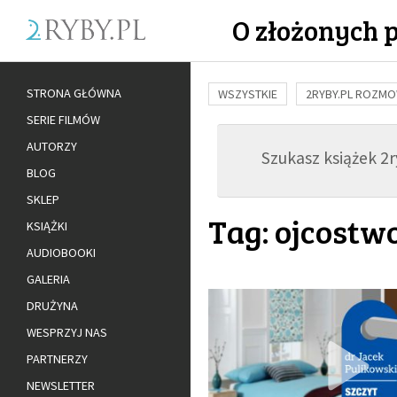
O złożonych 
STRONA GŁÓWNA
WSZYSTKIE
2RYBY.PL ROZM
SERIE FILMÓW
BUDOWANIE WIĘZI
RODZINA
AUTORZY
Szukasz książek 2ry
ADOPCJA
BLOG
SKLEP
Tag: ojcost
KSIĄŻKI
AUDIOBOOKI
GALERIA
DRUŻYNA
WESPRZYJ NAS
PARTNERZY
NEWSLETTER