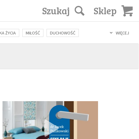
Szukaj
Sklep
KA ŻYCIA
MIŁOŚĆ
DUCHOWOŚĆ
WIĘCEJ
LOZOFIA
KULTURA
ŚWIĘCI
SEKS
IN VITRO