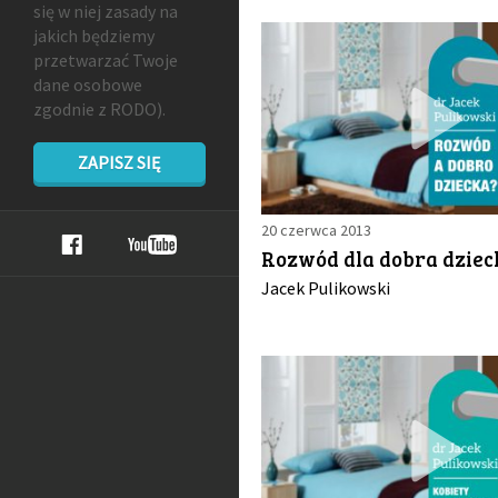
się w niej zasady na
jakich będziemy
przetwarzać Twoje
dane osobowe
zgodnie z RODO).
ZAPISZ SIĘ
20 czerwca 2013
Rozwód dla dobra dziec
Jacek Pulikowski