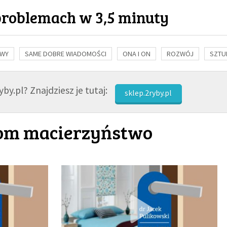
problemach w 3,5 minuty
OWY
SAME DOBRE WIADOMOŚCI
ONA I ON
ROZWÓJ
SZTU
NAUKA
BIBLIA
KOBIETA
MĘŻCZYZNA
RELIGIE
FI
by.pl? Znajdziesz je tutaj:
sklep.2ryby.pl
wom macierzyństwo