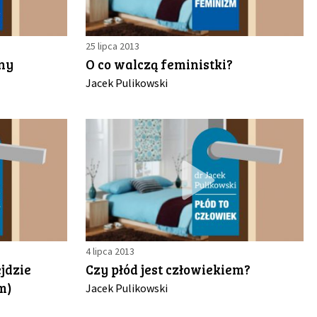
25 lipca 2013
ny
O co walczą feministki?
Jacek Pulikowski
4 lipca 2013
ejdzie
Czy płód jest człowiekiem?
m)
Jacek Pulikowski