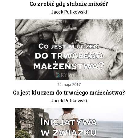
Co zrobić gdy słabnie miłość?
Jacek Pulikowski
GALERIA
DRUŻYNA
WESPRZYJ NAS
PARTNERZY
22 maja 2017
NEWSLETTER
Co jest kluczem do trwałego małżeństwa?
Jacek Pulikowski
DLA MEDIÓW
KONTAKT