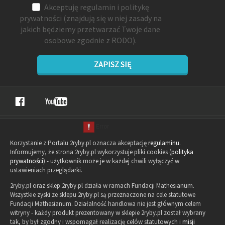
Akceptuję
regulamin
i
politykę
prywatności
(znajdują się w niej zasady na
jakich będziemy przetwarzać Twoje dane
osobowe zgodnie z RODO).
ZAPISZ SIĘ
Korzystanie z Portalu 2ryby.pl oznacza akceptację
regulaminu
.
Informujemy, że strona 2ryby.pl wykorzystuje pliki cookies (
polityka
prywatności
) - użytkownik może je w każdej chwili wyłączyć w
ustawieniach przeglądarki.
2ryby.pl oraz sklep.2ryby.pl działa w ramach Fundacji Mathesianum.
Wszystkie zyski ze sklepu 2ryby.pl są przeznaczone na cele statutowe
Fundacji Mathesianum. Działalność handlowa nie jest głównym celem
witryny - każdy produkt prezentowany w sklepie 2ryby.pl został wybrany
tak, by był zgodny i wspomagał realizację celów statutowych i
misji