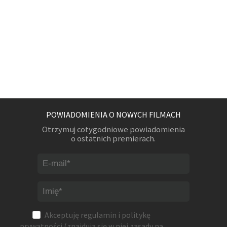
POWIADOMIENIA O NOWYCH FILMACH
Otrzymuj cotygodniowe powiadomienia
o ostatnich premierach.
Akceptuję
regulamin
i
politykę
prywatności
(znajdują się w niej zasady na