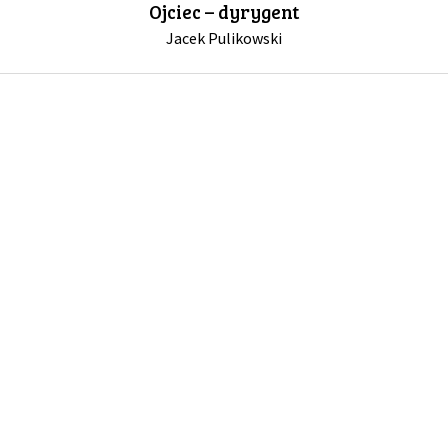
Ojciec – dyrygent
Jacek Pulikowski
GALERIA
DRUŻYNA
WESPRZYJ NAS
PARTNERZY
NEWSLETTER
DLA MEDIÓW
KONTAKT