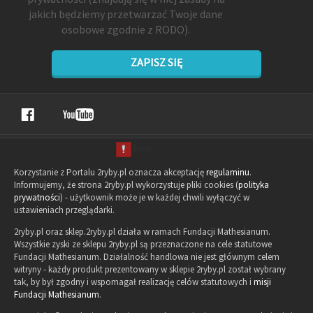
jakich będziemy przetwarzać Twoje dane
osobowe zgodnie z RODO).
ZAPISZ SIĘ
Korzystanie z Portalu 2ryby.pl oznacza akceptację
regulaminu
.
Informujemy, że strona 2ryby.pl wykorzystuje pliki cookies (
polityka
prywatności
) - użytkownik może je w każdej chwili wyłączyć w
ustawieniach przeglądarki.
2ryby.pl oraz sklep.2ryby.pl działa w ramach Fundacji Mathesianum.
Wszystkie zyski ze sklepu 2ryby.pl są przeznaczone na cele statutowe
Fundacji Mathesianum. Działalność handlowa nie jest głównym celem
witryny - każdy produkt prezentowany w sklepie 2ryby.pl został wybrany
tak, by był zgodny i wspomagał realizację celów statutowych i
misji
Fundacji Mathesianum
.