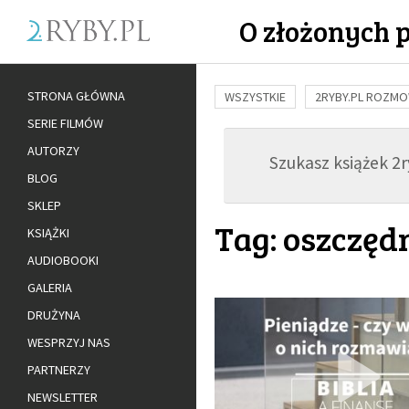
O złożonych 
STRONA GŁÓWNA
WSZYSTKIE
2RYBY.PL ROZM
SERIE FILMÓW
BUDOWANIE WIĘZI
RODZINA
AUTORZY
Szukasz książek 2ry
ADOPCJA
BLOG
SKLEP
Tag: oszczęd
KSIĄŻKI
AUDIOBOOKI
GALERIA
DRUŻYNA
WESPRZYJ NAS
PARTNERZY
NEWSLETTER