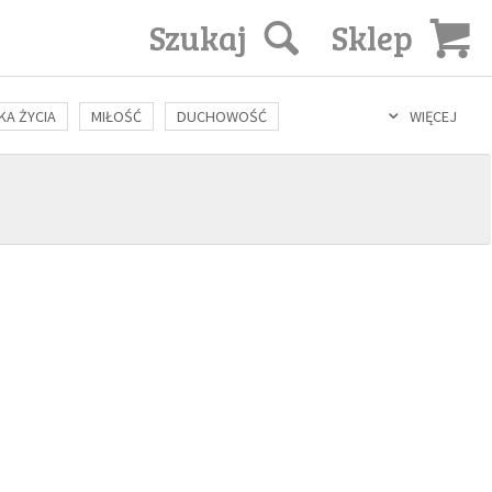
Szukaj
Sklep
KA ŻYCIA
MIŁOŚĆ
DUCHOWOŚĆ
WIĘCEJ
LOZOFIA
KULTURA
ŚWIĘCI
SEKS
IN VITRO