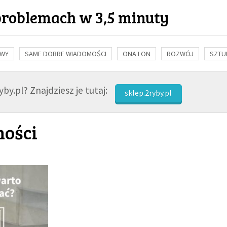
problemach w 3,5 minuty
OWY
SAME DOBRE WIADOMOŚCI
ONA I ON
ROZWÓJ
SZTU
NAUKA
BIBLIA
KOBIETA
MĘŻCZYZNA
RELIGIE
FI
by.pl? Znajdziesz je tutaj:
sklep.2ryby.pl
ności