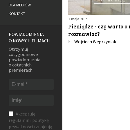
DLA MEDIÓW
KONTAKT
3 maja 2019
Pieniądze - czy warto o 
rozmawiać?
POWIADOMIENIA
O NOWYCH FILMACH
ks. Wojciech Węgrzyniak
Otrzymuj
cotygodniowe
powiadomienia
o ostatnich
premierach.
Akceptuję
regulamin
i
politykę
prywatności
(znajdują