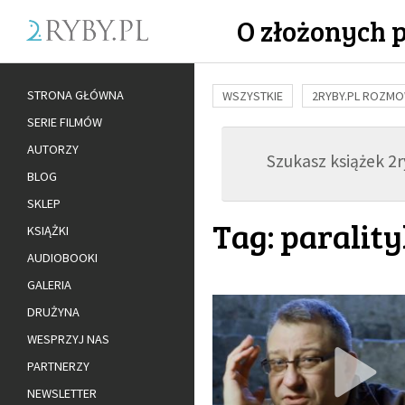
O złożonych 
STRONA GŁÓWNA
WSZYSTKIE
2RYBY.PL ROZM
SERIE FILMÓW
BUDOWANIE WIĘZI
RODZINA
AUTORZY
Szukasz książek 2ry
ADOPCJA
BLOG
SKLEP
Tag: paralit
KSIĄŻKI
AUDIOBOOKI
GALERIA
DRUŻYNA
WESPRZYJ NAS
PARTNERZY
NEWSLETTER