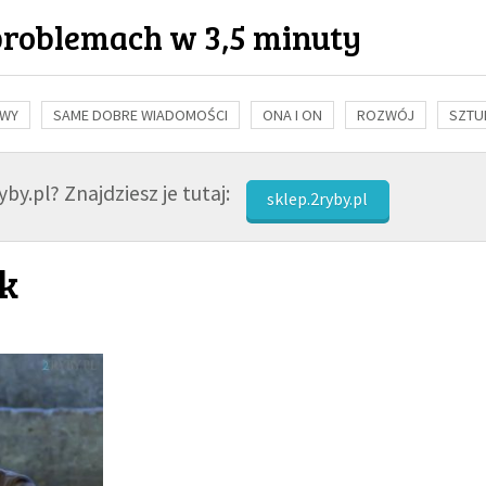
problemach w 3,5 minuty
OWY
SAME DOBRE WIADOMOŚCI
ONA I ON
ROZWÓJ
SZTU
NAUKA
BIBLIA
KOBIETA
MĘŻCZYZNA
RELIGIE
FI
by.pl? Znajdziesz je tutaj:
sklep.2ryby.pl
yk