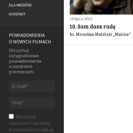
DLA MEDIÓW
KONTAKT
10 lipca 2013
10. Sam dasz radę
ks. Mirosław Maliński „Malina"
POWIADOMIENIA
O NOWYCH FILMACH
Otrzymuj
cotygodniowe
powiadomienia
o ostatnich
premierach.
Akceptuję
regulamin
i
politykę
prywatności
(znajdują