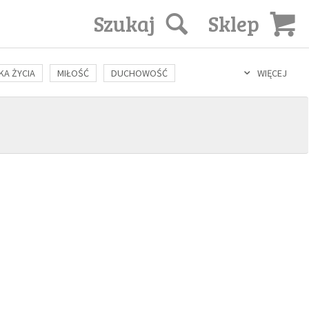
Szukaj
Sklep
KA ŻYCIA
MIŁOŚĆ
DUCHOWOŚĆ
WIĘCEJ
LOZOFIA
KULTURA
ŚWIĘCI
SEKS
IN VITRO