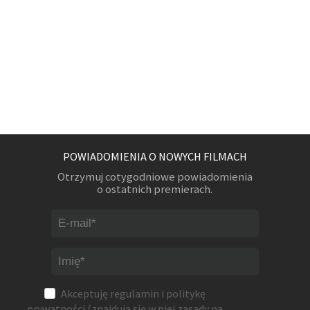
POWIADOMIENIA O NOWYCH FILMACH
Otrzymuj cotygodniowe powiadomienia
o ostatnich premierach.
Akceptuję
regulamin
i
politykę
prywatności
(znajdują się w niej zasady na