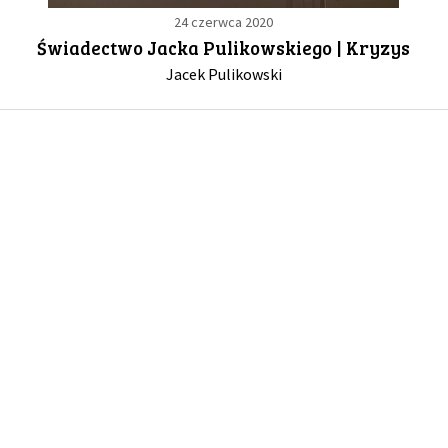
24 czerwca 2020
Świadectwo Jacka Pulikowskiego | Kryzys
GALERIA
Jacek Pulikowski
DRUŻYNA
WESPRZYJ NAS
PARTNERZY
NEWSLETTER
DLA MEDIÓW
KONTAKT