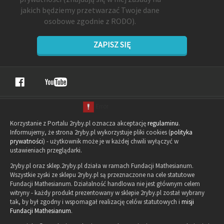
jakich będziemy przetwarzać Twoje dane
osobowe zgodnie z RODO).
ZAPISZ SIĘ
Korzystanie z Portalu 2ryby.pl oznacza akceptację
regulaminu
.
Informujemy, że strona 2ryby.pl wykorzystuje pliki cookies (
polityka
prywatności
) - użytkownik może je w każdej chwili wyłączyć w
ustawieniach przeglądarki.
2ryby.pl oraz sklep.2ryby.pl działa w ramach Fundacji Mathesianum.
Wszystkie zyski ze sklepu 2ryby.pl są przeznaczone na cele statutowe
Fundacji Mathesianum. Działalność handlowa nie jest głównym celem
witryny - każdy produkt prezentowany w sklepie 2ryby.pl został wybrany
tak, by był zgodny i wspomagał realizację celów statutowych i
misji
Fundacji Mathesianum
.