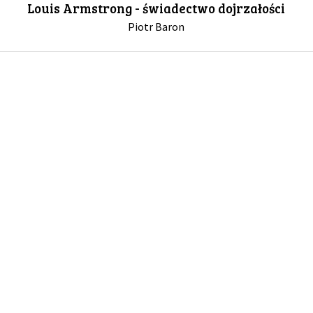
Louis Armstrong - świadectwo dojrzałości
Piotr Baron
GALERIA
DRUŻYNA
WESPRZYJ NAS
PARTNERZY
NEWSLETTER
DLA MEDIÓW
KONTAKT