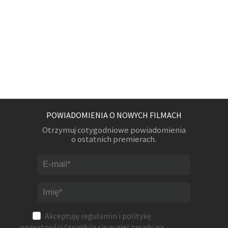
POWIADOMIENIA O NOWYCH FILMACH
Otrzymuj cotygodniowe powiadomienia
o ostatnich premierach.
Akceptuję
regulamin
i
politykę
prywatności
(znajdują się w niej zasady na