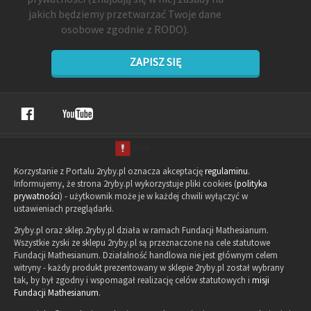
jakich będziemy przetwarzać Twoje dane
osobowe zgodnie z RODO).
ZAPISZ SIĘ
Korzystanie z Portalu 2ryby.pl oznacza akceptację
regulaminu
.
Informujemy, że strona 2ryby.pl wykorzystuje pliki cookies (
polityka
prywatności
) - użytkownik może je w każdej chwili wyłączyć w
ustawieniach przeglądarki.
2ryby.pl oraz sklep.2ryby.pl działa w ramach Fundacji Mathesianum.
Wszystkie zyski ze sklepu 2ryby.pl są przeznaczone na cele statutowe
Fundacji Mathesianum. Działalność handlowa nie jest głównym celem
witryny - każdy produkt prezentowany w sklepie 2ryby.pl został wybrany
tak, by był zgodny i wspomagał realizację celów statutowych i
misji
Fundacji Mathesianum
.