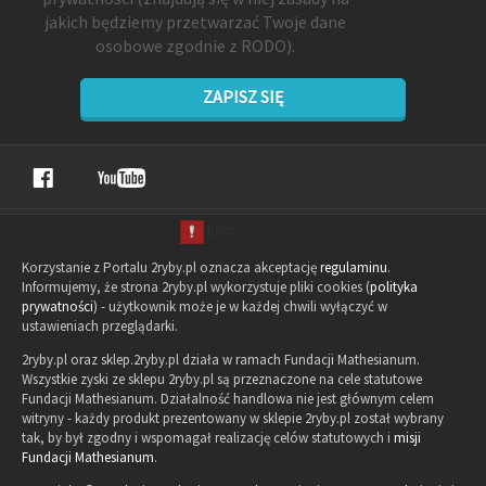
jakich będziemy przetwarzać Twoje dane
osobowe zgodnie z RODO).
ZAPISZ SIĘ
Korzystanie z Portalu 2ryby.pl oznacza akceptację
regulaminu
.
Informujemy, że strona 2ryby.pl wykorzystuje pliki cookies (
polityka
prywatności
) - użytkownik może je w każdej chwili wyłączyć w
ustawieniach przeglądarki.
2ryby.pl oraz sklep.2ryby.pl działa w ramach Fundacji Mathesianum.
Wszystkie zyski ze sklepu 2ryby.pl są przeznaczone na cele statutowe
Fundacji Mathesianum. Działalność handlowa nie jest głównym celem
witryny - każdy produkt prezentowany w sklepie 2ryby.pl został wybrany
tak, by był zgodny i wspomagał realizację celów statutowych i
misji
Fundacji Mathesianum
.