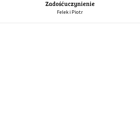
Zadośćuczynienie
Felek i Piotr
GALERIA
DRUŻYNA
WESPRZYJ NAS
PARTNERZY
NEWSLETTER
DLA MEDIÓW
KONTAKT