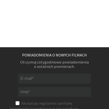
POWIADOMIENIA O NOWYCH FILMACH
Otrzymuj cotygodniowe powiadomienia
o ostatnich premierach.
Akceptuję
regulamin
i
politykę
prywatności
(znajdują się w niej zasady na