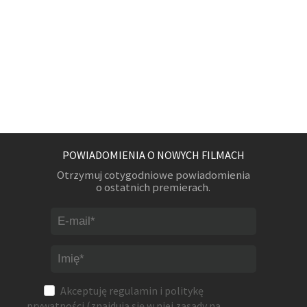
POWIADOMIENIA O NOWYCH FILMACH
Otrzymuj cotygodniowe powiadomienia
o ostatnich premierach.
Akceptuję
regulamin
i
politykę
prywatności
(znajdują się w niej zasady na