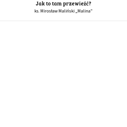
Jak to tam przewieźć?
ks. Mirosław Maliński „Malina"
GALERIA
DRUŻYNA
WESPRZYJ NAS
PARTNERZY
NEWSLETTER
DLA MEDIÓW
KONTAKT