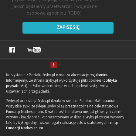
jakich będziemy przetwarzać Twoje dane
osobowe zgodnie z RODO).
ZAPISZ SIĘ
Korzystanie z Portalu 2ryby.pl oznacza akceptację
regulaminu
.
Informujemy, że strona 2ryby.pl wykorzystuje pliki cookies (
polityka
prywatności
) - użytkownik może je w każdej chwili wyłączyć w
ustawieniach przeglądarki.
2ryby.pl oraz sklep.2ryby.pl działa w ramach Fundacji Mathesianum.
Wszystkie zyski ze sklepu 2ryby.pl są przeznaczone na cele statutowe
Fundacji Mathesianum. Działalność handlowa nie jest głównym celem
witryny - każdy produkt prezentowany w sklepie 2ryby.pl został wybrany
tak, by był zgodny i wspomagał realizację celów statutowych i
misji
Fundacji Mathesianum
.