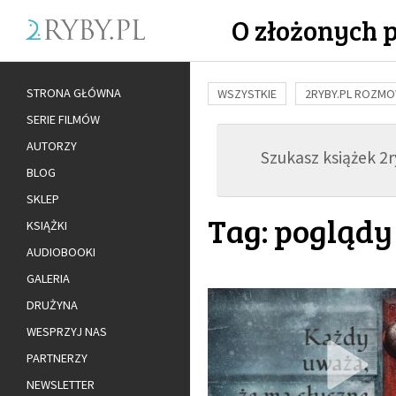
O złożonych 
STRONA GŁÓWNA
WSZYSTKIE
2RYBY.PL ROZM
SERIE FILMÓW
BUDOWANIE WIĘZI
RODZINA
AUTORZY
Szukasz książek 2ry
ADOPCJA
BLOG
SKLEP
Tag: poglądy
KSIĄŻKI
AUDIOBOOKI
GALERIA
DRUŻYNA
WESPRZYJ NAS
PARTNERZY
NEWSLETTER