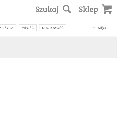
Szukaj
Sklep
KA ŻYCIA
MIŁOŚĆ
DUCHOWOŚĆ
WIĘCEJ
LOZOFIA
KULTURA
ŚWIĘCI
SEKS
IN VITRO