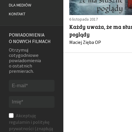
DLA MEDIÓW
KONTAKT
6 listopada 2017
Każdy uważa, że ma słu
poglądy
POWIADOMIENIA
O NOWYCH FILMACH
Maciej Zięba OP
Otrzymuj
cotygodniowe
powiadomienia
o ostatnich
premierach.
Akceptuję
regulamin
i
politykę
prywatności
(znajdują