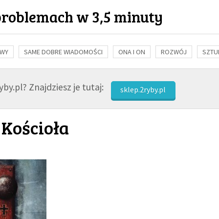
problemach w 3,5 minuty
OWY
SAME DOBRE WIADOMOŚCI
ONA I ON
ROZWÓJ
SZTU
NAUKA
BIBLIA
KOBIETA
MĘŻCZYZNA
RELIGIE
FI
by.pl? Znajdziesz je tutaj:
sklep.2ryby.pl
 Kościoła