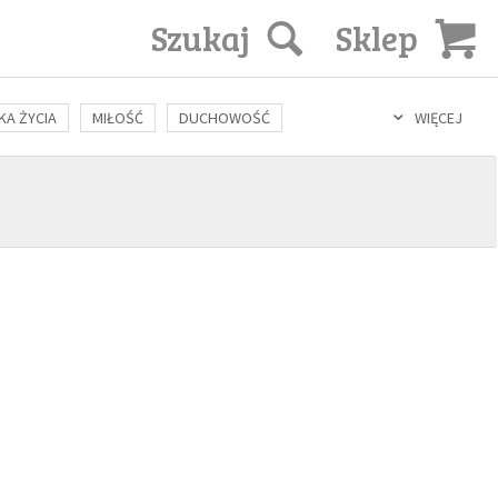
Szukaj
Sklep
KA ŻYCIA
MIŁOŚĆ
DUCHOWOŚĆ
WIĘCEJ
LOZOFIA
KULTURA
ŚWIĘCI
SEKS
IN VITRO