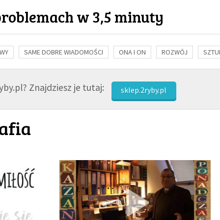
problemach w 3,5 minuty
OWY
SAME DOBRE WIADOMOŚCI
ONA I ON
ROZWÓJ
SZTU
NAUKA
BIBLIA
KOBIETA
MĘŻCZYZNA
RELIGIE
FI
by.pl? Znajdziesz je tutaj:
sklep.2ryby.pl
afia