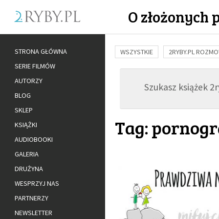
O złożonych 
STRONA GŁÓWNA
WSZYSTKIE
2RYBY.PL ROZM
SERIE FILMÓW
BUDOWANIE WIĘZI
RODZINA
AUTORZY
Szukasz książek 2ry
ADOPCJA
BLOG
SKLEP
Tag: pornogr
KSIĄŻKI
AUDIOBOOKI
GALERIA
DRUŻYNA
WESPRZYJ NAS
PARTNERZY
NEWSLETTER