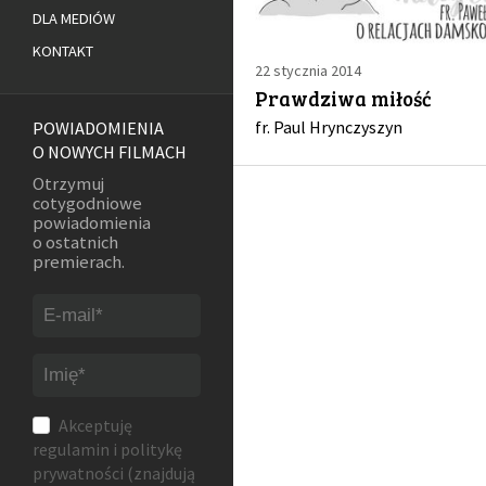
DLA MEDIÓW
KONTAKT
22 stycznia 2014
Prawdziwa miłość
fr. Paul Hrynczyszyn
POWIADOMIENIA
O NOWYCH FILMACH
Otrzymuj
cotygodniowe
powiadomienia
o ostatnich
premierach.
Akceptuję
regulamin
i
politykę
prywatności
(znajdują