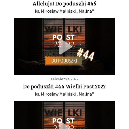
Alleluja! Do poduszki #45
ks. Mirosław Maliński „Malina"
GALERIA
DRUŻYNA
WESPRZYJ NAS
PARTNERZY
14 kwietnia 2022
NEWSLETTER
Do poduszki #44 Wielki Post 2022
ks. Mirosław Maliński „Malina"
DLA MEDIÓW
KONTAKT