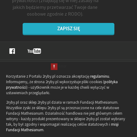
prywatności
(znajdują się w niej zasady na
jakich będziemy przetwarzać Twoje dane
osobowe zgodnie z RODO).
ZAPISZ SIĘ
Korzystanie z Portalu 2ryby.pl oznacza akceptację
regulaminu
.
Informujemy, że strona 2ryby.pl wykorzystuje pliki cookies (
polityka
prywatności
) - użytkownik może je w każdej chwili wyłączyć w
ustawieniach przeglądarki.
2ryby.pl oraz sklep.2ryby.pl działa w ramach Fundacji Mathesianum.
Wszystkie zyski ze sklepu 2ryby.pl są przeznaczone na cele statutowe
Fundacji Mathesianum. Działalność handlowa nie jest głównym celem
witryny - każdy produkt prezentowany w sklepie 2ryby.pl został wybrany
tak, by był zgodny i wspomagał realizację celów statutowych i
misji
Fundacji Mathesianum
.