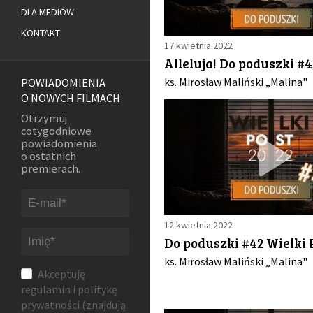
DLA MEDIÓW
KONTAKT
17 kwietnia 2022
Alleluja! Do poduszki #4
ks. Mirosław Maliński „Malina"
POWIADOMIENIA
O NOWYCH FILMACH
Otrzymuj
cotygodniowe
powiadomienia
o ostatnich
premierach.
12 kwietnia 2022
Do poduszki #42 Wielki 
ks. Mirosław Maliński „Malina"
Akceptuję
regulamin
i
politykę
prywatności
(znajdują