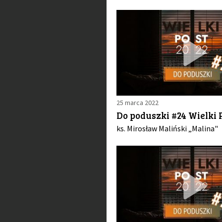
25 marca 2022
Do poduszki #24 Wielki P
ks. Mirosław Maliński „Malina"