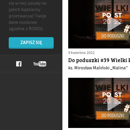
się w niej zasady na
jakich będziemy
przetwarzać Twoje
dane osobowe
zgodnie z RODO).
ZAPISZ SIĘ
9 kwietnia 2022
Do poduszki #39 Wielki 
ks. Mirosław Maliński „Malina"