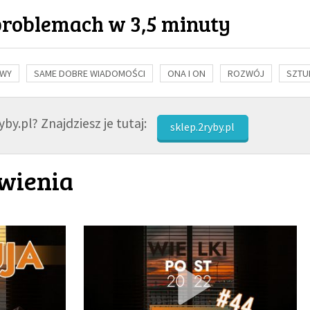
problemach w 3,5 minuty
OWY
SAME DOBRE WIADOMOŚCI
ONA I ON
ROZWÓJ
SZTU
NAUKA
BIBLIA
KOBIETA
MĘŻCZYZNA
RELIGIE
FI
by.pl? Znajdziesz je tutaj:
sklep.2ryby.pl
wienia