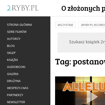
O złożonych 
STRONA GŁÓWNA
WSZYSTKIE
2RYBY.PL ROZM
SERIE FILMÓW
BUDOWANIE WIĘZI
RODZINA
AUTORZY
Szukasz książek 2ry
ADOPCJA
BLOG
SKLEP
Tag: postano
KSIĄŻKI
AUDIOBOOKI
GALERIA
DRUŻYNA
WESPRZYJ NAS
PARTNERZY
NEWSLETTER