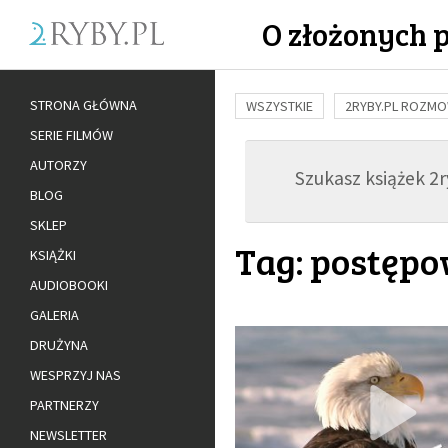
O złożonych 
STRONA GŁÓWNA
WSZYSTKIE
2RYBY.PL ROZM
SERIE FILMÓW
BUDOWANIE WIĘZI
RODZINA
AUTORZY
Szukasz książek 2ry
ADOPCJA
BLOG
SKLEP
Tag: postępo
KSIĄŻKI
AUDIOBOOKI
GALERIA
DRUŻYNA
WESPRZYJ NAS
PARTNERZY
NEWSLETTER