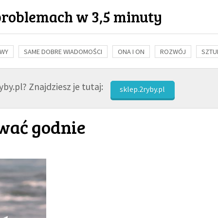
problemach w 3,5 minuty
OWY
SAME DOBRE WIADOMOŚCI
ONA I ON
ROZWÓJ
SZTU
NAUKA
BIBLIA
KOBIETA
MĘŻCZYZNA
RELIGIE
FI
by.pl? Znajdziesz je tutaj:
sklep.2ryby.pl
wać godnie