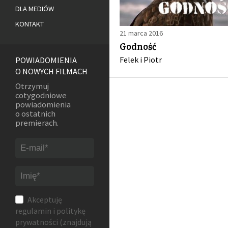
DLA MEDIÓW
KONTAKT
21 marca 2016
Godność
Felek i Piotr
POWIADOMIENIA
O NOWYCH FILMACH
Otrzymuj
cotygodniowe
powiadomienia
o ostatnich
premierach.
Akceptuję
regulamin
i
politykę
prywatności
(znajdują