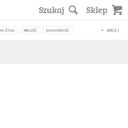
Szukaj
Sklep
KA ŻYCIA
MIŁOŚĆ
DUCHOWOŚĆ
WIĘCEJ
LOZOFIA
KULTURA
ŚWIĘCI
SEKS
IN VITRO