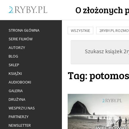
O złożonych 
STRONA GŁÓWNA
WSZYSTKIE
2RYBY.PL ROZM
SERIE FILMÓW
BUDOWANIE WIĘZI
RODZINA
AUTORZY
Szukasz książek 2ry
ADOPCJA
BLOG
SKLEP
Tag: potomo
KSIĄŻKI
AUDIOBOOKI
GALERIA
DRUŻYNA
WESPRZYJ NAS
PARTNERZY
NEWSLETTER