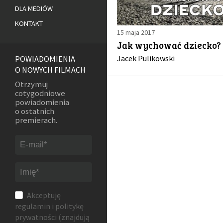
DLA MEDIÓW
KONTAKT
15 maja 2017
Jak wychować dziecko?
Jacek Pulikowski
POWIADOMIENIA
O NOWYCH FILMACH
Otrzymuj
cotygodniowe
powiadomienia
o ostatnich
premierach.
Akceptuję
regulamin
i
politykę
prywatności
(znajdują