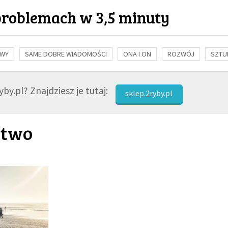
problemach w 3,5 minuty
OWY
SAME DOBRE WIADOMOŚCI
ONA I ON
ROZWÓJ
SZTU
NAUKA
BIBLIA
KOBIETA
MĘŻCZYZNA
RELIGIE
FI
by.pl? Znajdziesz je tutaj:
sklep.2ryby.pl
stwo