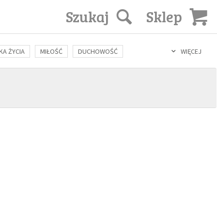
Szukaj
Sklep
KA ŻYCIA
MIŁOŚĆ
DUCHOWOŚĆ
WIĘCEJ
LOZOFIA
KULTURA
ŚWIĘCI
SEKS
IN VITRO