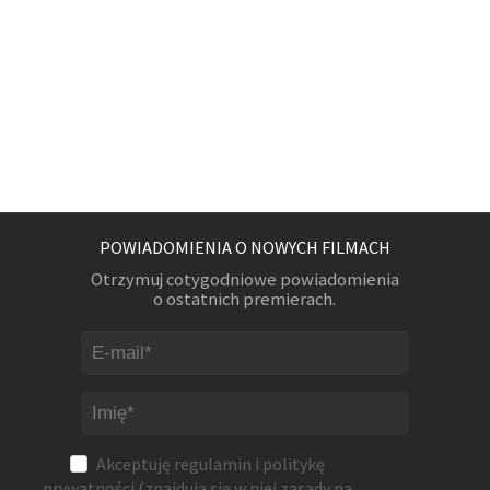
POWIADOMIENIA O NOWYCH FILMACH
Otrzymuj cotygodniowe powiadomienia
o ostatnich premierach.
Akceptuję
regulamin
i
politykę
prywatności
(znajdują się w niej zasady na