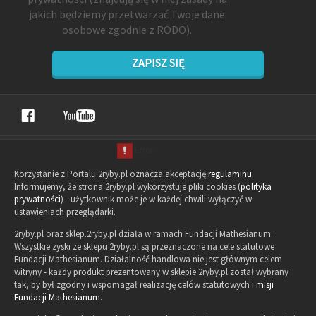
jakich będziemy przetwarzać Twoje dane
osobowe zgodnie z RODO).
ZAPISZ SIĘ
Korzystanie z Portalu 2ryby.pl oznacza akceptację
regulaminu
.
Informujemy, że strona 2ryby.pl wykorzystuje pliki cookies (
polityka
prywatności
) - użytkownik może je w każdej chwili wyłączyć w
ustawieniach przeglądarki.
2ryby.pl oraz sklep.2ryby.pl działa w ramach Fundacji Mathesianum.
Wszystkie zyski ze sklepu 2ryby.pl są przeznaczone na cele statutowe
Fundacji Mathesianum. Działalność handlowa nie jest głównym celem
witryny - każdy produkt prezentowany w sklepie 2ryby.pl został wybrany
tak, by był zgodny i wspomagał realizację celów statutowych i
misji
Fundacji Mathesianum
.