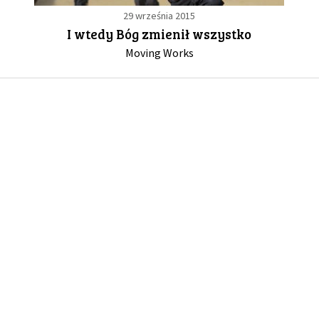
29 września 2015
I wtedy Bóg zmienił wszystko
GALERIA
Moving Works
DRUŻYNA
WESPRZYJ NAS
PARTNERZY
NEWSLETTER
DLA MEDIÓW
KONTAKT