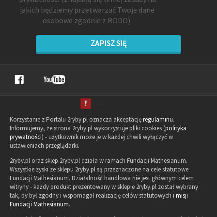
jakich będziemy przetwarzać Twoje dane
osobowe zgodnie z RODO).
ZAPISZ SIĘ
Korzystanie z Portalu 2ryby.pl oznacza akceptację
regulaminu
.
Informujemy, że strona 2ryby.pl wykorzystuje pliki cookies (
polityka
prywatności
) - użytkownik może je w każdej chwili wyłączyć w
ustawieniach przeglądarki.
2ryby.pl oraz sklep.2ryby.pl działa w ramach Fundacji Mathesianum.
Wszystkie zyski ze sklepu 2ryby.pl są przeznaczone na cele statutowe
Fundacji Mathesianum. Działalność handlowa nie jest głównym celem
witryny - każdy produkt prezentowany w sklepie 2ryby.pl został wybrany
tak, by był zgodny i wspomagał realizację celów statutowych i
misji
Fundacji Mathesianum
.