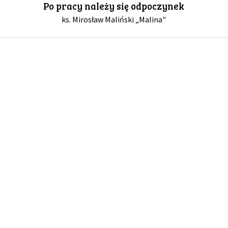
Po pracy należy się odpoczynek
ks. Mirosław Maliński „Malina"
GALERIA
DRUŻYNA
WESPRZYJ NAS
PARTNERZY
NEWSLETTER
DLA MEDIÓW
KONTAKT