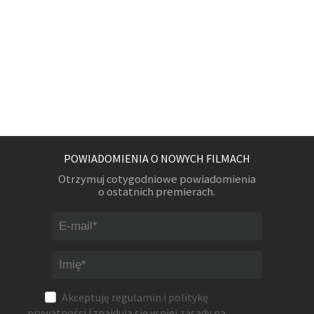
POWIADOMIENIA O NOWYCH FILMACH
Otrzymuj cotygodniowe powiadomienia
o ostatnich premierach.
Akceptuję
regulamin
i
politykę
prywatności
(znajdują się w niej zasady na