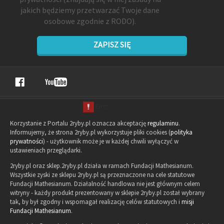
jakich będziemy przetwarzać Twoje dane
osobowe zgodnie z RODO).
ZAPISZ SIĘ
Korzystanie z Portalu 2ryby.pl oznacza akceptację
regulaminu
.
Informujemy, że strona 2ryby.pl wykorzystuje pliki cookies (
polityka
prywatności
) - użytkownik może je w każdej chwili wyłączyć w
ustawieniach przeglądarki.
2ryby.pl oraz sklep.2ryby.pl działa w ramach Fundacji Mathesianum.
Wszystkie zyski ze sklepu 2ryby.pl są przeznaczone na cele statutowe
Fundacji Mathesianum. Działalność handlowa nie jest głównym celem
witryny - każdy produkt prezentowany w sklepie 2ryby.pl został wybrany
tak, by był zgodny i wspomagał realizację celów statutowych i
misji
Fundacji Mathesianum
.