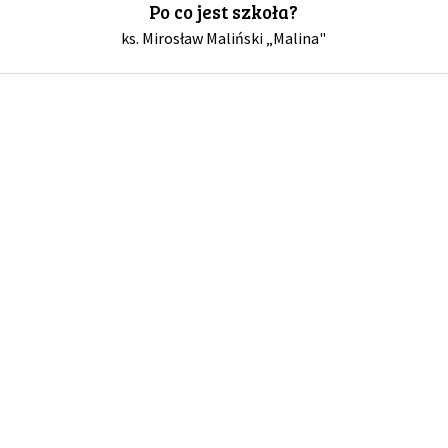
Po co jest szkoła?
ks. Mirosław Maliński „Malina"
GALERIA
DRUŻYNA
WESPRZYJ NAS
PARTNERZY
NEWSLETTER
DLA MEDIÓW
KONTAKT