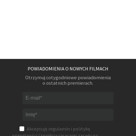
POWIADOMIENIA O NOWYCH FILMACH
Otrzymuj cotygodniowe powiadomienia
o ostatnich premierach.
Akceptuję
regulamin
i
politykę
prywatności
(znajdują się w niej zasady na