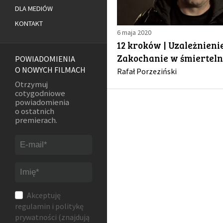
DLA MEDIÓW
KONTAKT
6 maja 2020
12 kroków | Uzależnienie
Zakochanie w śmiertel
POWIADOMIENIA
O NOWYCH FILMACH
Rafał Porzeziński
Otrzymuj
cotygodniowe
powiadomienia
o ostatnich
premierach.
Akceptuję
regulamin
i
politykę
prywatności
(znajdują