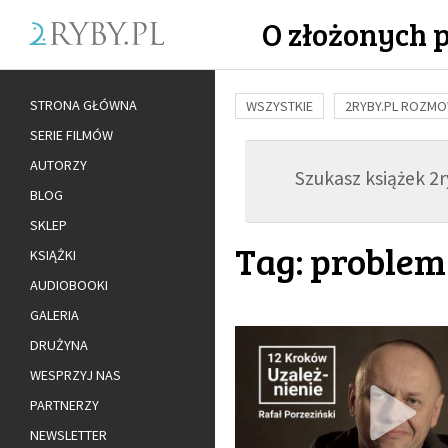
O złożonych 
STRONA GŁÓWNA
WSZYSTKIE
2RYBY.PL ROZM
SERIE FILMÓW
BUDOWANIE WIĘZI
RODZINA
AUTORZY
Szukasz książek 2ry
ADOPCJA
BLOG
SKLEP
Tag: problem
KSIĄŻKI
AUDIOBOOKI
GALERIA
DRUŻYNA
WESPRZYJ NAS
PARTNERZY
NEWSLETTER