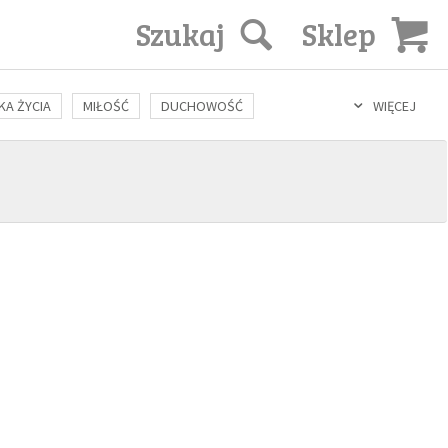
Szukaj
Sklep
KA ŻYCIA
MIŁOŚĆ
DUCHOWOŚĆ
WIĘCEJ
LOZOFIA
KULTURA
ŚWIĘCI
SEKS
IN VITRO