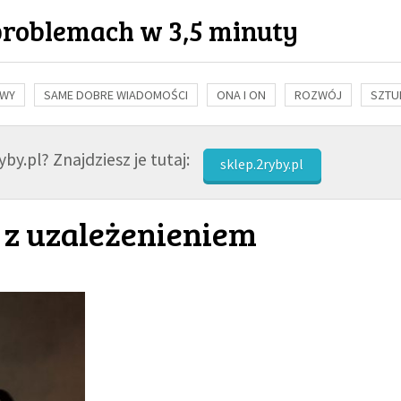
problemach w 3,5 minuty
OWY
SAME DOBRE WIADOMOŚCI
ONA I ON
ROZWÓJ
SZTU
NAUKA
BIBLIA
KOBIETA
MĘŻCZYZNA
RELIGIE
FI
by.pl? Znajdziesz je tutaj:
sklep.2ryby.pl
 z uzależenieniem