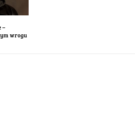
 –
nym wrogu