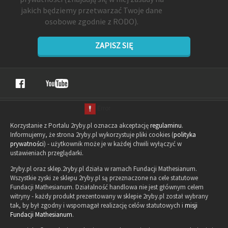
jakich będziemy przetwarzać Twoje dane
osobowe zgodnie z RODO).
ZAPISZ SIĘ
Korzystanie z Portalu 2ryby.pl oznacza akceptację
regulaminu
.
Informujemy, że strona 2ryby.pl wykorzystuje pliki cookies (
polityka
prywatności
) - użytkownik może je w każdej chwili wyłączyć w
ustawieniach przeglądarki.
2ryby.pl oraz sklep.2ryby.pl działa w ramach Fundacji Mathesianum.
Wszystkie zyski ze sklepu 2ryby.pl są przeznaczone na cele statutowe
Fundacji Mathesianum. Działalność handlowa nie jest głównym celem
witryny - każdy produkt prezentowany w sklepie 2ryby.pl został wybrany
tak, by był zgodny i wspomagał realizację celów statutowych i
misji
Fundacji Mathesianum
.