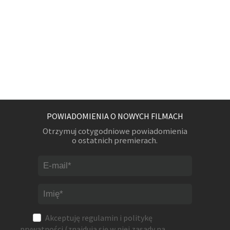
POWIADOMIENIA O NOWYCH FILMACH
Otrzymuj cotygodniowe powiadomienia
o ostatnich premierach.
Akceptuję
regulamin
i
politykę
prywatności
(znajdują się w niej zasady na