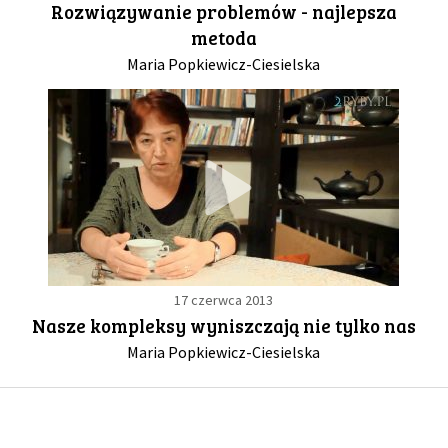
Rozwiązywanie problemów - najlepsza
metoda
GALERIA
Maria Popkiewicz-Ciesielska
DRUŻYNA
WESPRZYJ NAS
PARTNERZY
NEWSLETTER
17 czerwca 2013
Nasze kompleksy wyniszczają nie tylko nas
DLA MEDIÓW
Maria Popkiewicz-Ciesielska
KONTAKT