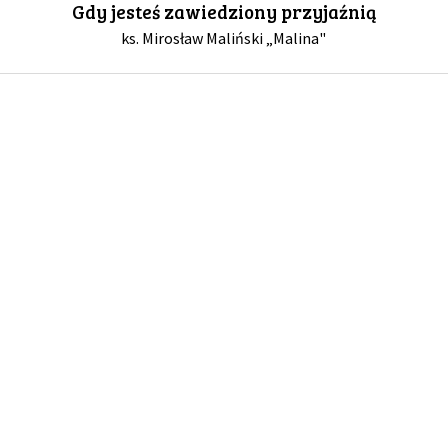
Gdy jesteś zawiedziony przyjaźnią
ks. Mirosław Maliński „Malina"
GALERIA
DRUŻYNA
WESPRZYJ NAS
PARTNERZY
NEWSLETTER
DLA MEDIÓW
KONTAKT