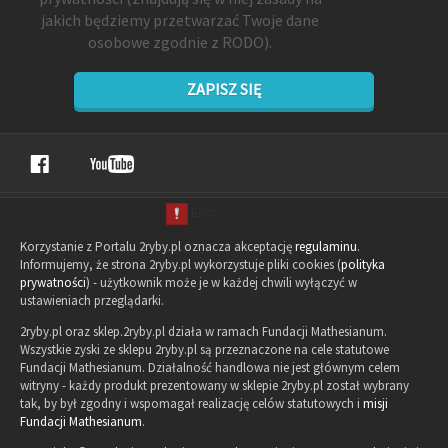
jakich będziemy przetwarzać Twoje dane
osobowe zgodnie z RODO).
ZAPISZ SIĘ
Korzystanie z Portalu 2ryby.pl oznacza akceptację
regulaminu
.
Informujemy, że strona 2ryby.pl wykorzystuje pliki cookies (
polityka
prywatności
) - użytkownik może je w każdej chwili wyłączyć w
ustawieniach przeglądarki.
2ryby.pl oraz sklep.2ryby.pl działa w ramach Fundacji Mathesianum.
Wszystkie zyski ze sklepu 2ryby.pl są przeznaczone na cele statutowe
Fundacji Mathesianum. Działalność handlowa nie jest głównym celem
witryny - każdy produkt prezentowany w sklepie 2ryby.pl został wybrany
tak, by był zgodny i wspomagał realizację celów statutowych i
misji
Fundacji Mathesianum
.