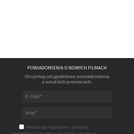
POWIADOMIENIA O NOWYCH FILMACH
Otrzymuj cotygodniowe powiadomienia
o ostatnich premierach.
Akceptuję
regulamin
i
politykę
prywatności
(znajdują się w niej zasady na