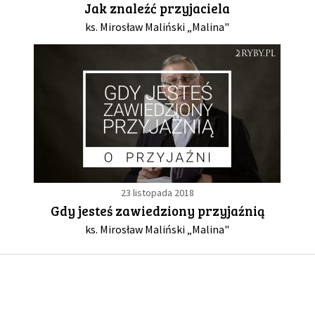
Jak znaleźć przyjaciela
ks. Mirosław Maliński „Malina"
GALERIA
DRUŻYNA
WESPRZYJ NAS
PARTNERZY
23 listopada 2018
NEWSLETTER
Gdy jesteś zawiedziony przyjaźnią
ks. Mirosław Maliński „Malina"
DLA MEDIÓW
KONTAKT