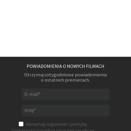
POWIADOMIENIA O NOWYCH FILMACH
Otrzymuj cotygodniowe powiadomienia
o ostatnich premierach.
Akceptuję
regulamin
i
politykę
prywatności
(znajdują się w niej zasady na