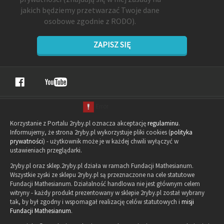
jakich będziemy przetwarzać Twoje dane
osobowe zgodnie z RODO).
ZAPISZ SIĘ
Korzystanie z Portalu 2ryby.pl oznacza akceptację
regulaminu
.
Informujemy, że strona 2ryby.pl wykorzystuje pliki cookies (
polityka
prywatności
) - użytkownik może je w każdej chwili wyłączyć w
ustawieniach przeglądarki.
2ryby.pl oraz sklep.2ryby.pl działa w ramach Fundacji Mathesianum.
Wszystkie zyski ze sklepu 2ryby.pl są przeznaczone na cele statutowe
Fundacji Mathesianum. Działalność handlowa nie jest głównym celem
witryny - każdy produkt prezentowany w sklepie 2ryby.pl został wybrany
tak, by był zgodny i wspomagał realizację celów statutowych i
misji
Fundacji Mathesianum
.