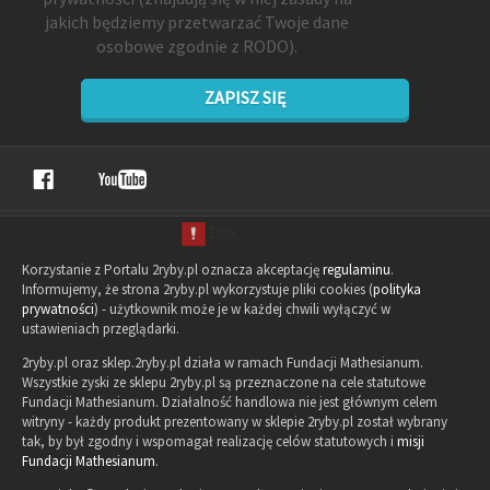
jakich będziemy przetwarzać Twoje dane
osobowe zgodnie z RODO).
ZAPISZ SIĘ
Korzystanie z Portalu 2ryby.pl oznacza akceptację
regulaminu
.
Informujemy, że strona 2ryby.pl wykorzystuje pliki cookies (
polityka
prywatności
) - użytkownik może je w każdej chwili wyłączyć w
ustawieniach przeglądarki.
2ryby.pl oraz sklep.2ryby.pl działa w ramach Fundacji Mathesianum.
Wszystkie zyski ze sklepu 2ryby.pl są przeznaczone na cele statutowe
Fundacji Mathesianum. Działalność handlowa nie jest głównym celem
witryny - każdy produkt prezentowany w sklepie 2ryby.pl został wybrany
tak, by był zgodny i wspomagał realizację celów statutowych i
misji
Fundacji Mathesianum
.