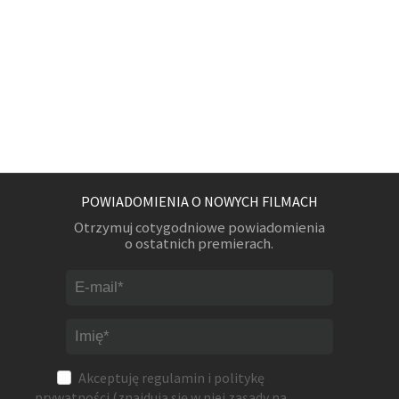
POWIADOMIENIA O NOWYCH FILMACH
Otrzymuj cotygodniowe powiadomienia
o ostatnich premierach.
Akceptuję
regulamin
i
politykę
prywatności
(znajdują się w niej zasady na