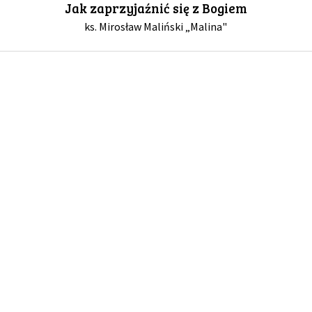
Jak zaprzyjaźnić się z Bogiem
ks. Mirosław Maliński „Malina"
GALERIA
DRUŻYNA
WESPRZYJ NAS
PARTNERZY
NEWSLETTER
DLA MEDIÓW
KONTAKT