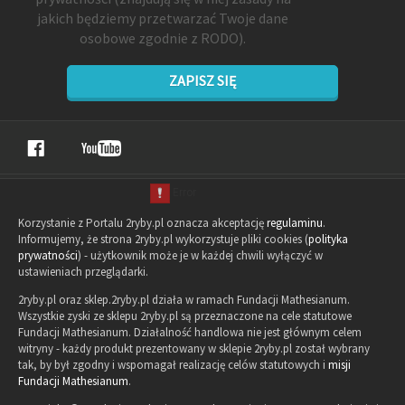
jakich będziemy przetwarzać Twoje dane
osobowe zgodnie z RODO).
ZAPISZ SIĘ
Korzystanie z Portalu 2ryby.pl oznacza akceptację
regulaminu
.
Informujemy, że strona 2ryby.pl wykorzystuje pliki cookies (
polityka
prywatności
) - użytkownik może je w każdej chwili wyłączyć w
ustawieniach przeglądarki.
2ryby.pl oraz sklep.2ryby.pl działa w ramach Fundacji Mathesianum.
Wszystkie zyski ze sklepu 2ryby.pl są przeznaczone na cele statutowe
Fundacji Mathesianum. Działalność handlowa nie jest głównym celem
witryny - każdy produkt prezentowany w sklepie 2ryby.pl został wybrany
tak, by był zgodny i wspomagał realizację celów statutowych i
misji
Fundacji Mathesianum
.