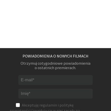
POWIADOMIENIA O NOWYCH FILMACH
Otrzymuj cotygodniowe powiadomienia
o ostatnich premierach.
Akceptuję
regulamin
i
politykę
prywatności
(znajdują się w niej zasady na