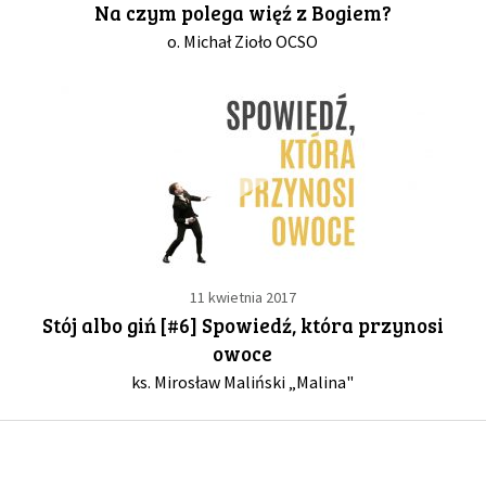
Na czym polega więź z Bogiem?
o. Michał Zioło OCSO
GALERIA
DRUŻYNA
WESPRZYJ NAS
PARTNERZY
11 kwietnia 2017
NEWSLETTER
Stój albo giń [#6] Spowiedź, która przynosi
owoce
DLA MEDIÓW
ks. Mirosław Maliński „Malina"
KONTAKT