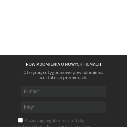
POWIADOMIENIA O NOWYCH FILMACH
Otrzymuj cotygodniowe powiadomienia
o ostatnich premierach.
Akceptuję
regulamin
i
politykę
prywatności
(znajdują się w niej zasady na