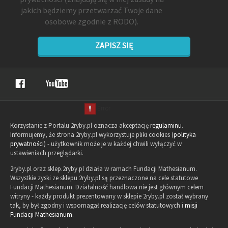
jakich będziemy przetwarzać Twoje dane
osobowe zgodnie z RODO).
ZAPISZ SIĘ
Korzystanie z Portalu 2ryby.pl oznacza akceptację
regulaminu
.
Informujemy, że strona 2ryby.pl wykorzystuje pliki cookies (
polityka
prywatności
) - użytkownik może je w każdej chwili wyłączyć w
ustawieniach przeglądarki.
2ryby.pl oraz sklep.2ryby.pl działa w ramach Fundacji Mathesianum.
Wszystkie zyski ze sklepu 2ryby.pl są przeznaczone na cele statutowe
Fundacji Mathesianum. Działalność handlowa nie jest głównym celem
witryny - każdy produkt prezentowany w sklepie 2ryby.pl został wybrany
tak, by był zgodny i wspomagał realizację celów statutowych i
misji
Fundacji Mathesianum
.