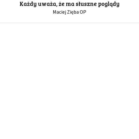
Każdy uważa, że ma słuszne poglądy
Maciej Zięba OP
GALERIA
DRUŻYNA
WESPRZYJ NAS
PARTNERZY
NEWSLETTER
DLA MEDIÓW
KONTAKT