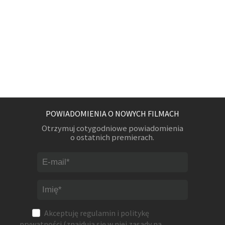
POWIADOMIENIA O NOWYCH FILMACH
Otrzymuj cotygodniowe powiadomienia
o ostatnich premierach.
Akceptuję
regulamin
i
politykę
prywatności
(znajdują się w niej zasady na