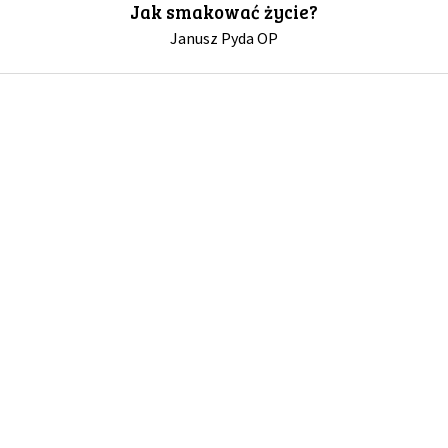
Jak smakować życie?
Janusz Pyda OP
GALERIA
DRUŻYNA
WESPRZYJ NAS
PARTNERZY
NEWSLETTER
DLA MEDIÓW
KONTAKT