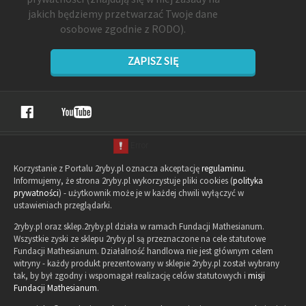
jakich będziemy przetwarzać Twoje dane
osobowe zgodnie z RODO).
ZAPISZ SIĘ
Korzystanie z Portalu 2ryby.pl oznacza akceptację
regulaminu
.
Informujemy, że strona 2ryby.pl wykorzystuje pliki cookies (
polityka
prywatności
) - użytkownik może je w każdej chwili wyłączyć w
ustawieniach przeglądarki.
2ryby.pl oraz sklep.2ryby.pl działa w ramach Fundacji Mathesianum.
Wszystkie zyski ze sklepu 2ryby.pl są przeznaczone na cele statutowe
Fundacji Mathesianum. Działalność handlowa nie jest głównym celem
witryny - każdy produkt prezentowany w sklepie 2ryby.pl został wybrany
tak, by był zgodny i wspomagał realizację celów statutowych i
misji
Fundacji Mathesianum
.