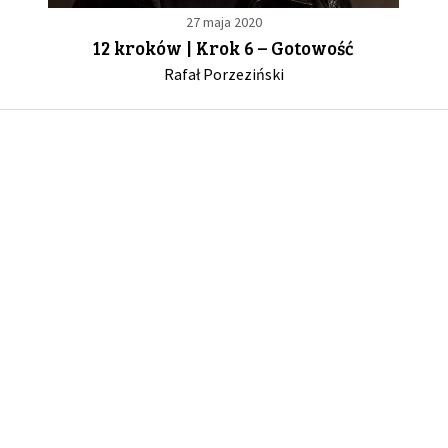
27 maja 2020
12 kroków | Krok 6 – Gotowość
GALERIA
Rafał Porzeziński
DRUŻYNA
WESPRZYJ NAS
PARTNERZY
NEWSLETTER
DLA MEDIÓW
KONTAKT