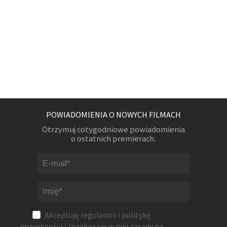
POWIADOMIENIA O NOWYCH FILMACH
Otrzymuj cotygodniowe powiadomienia
o ostatnich premierach.
Akceptuję
regulamin
i
politykę
prywatności
(znajdują się w niej zasady na