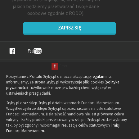
jakich będziemy przetwarzać Twoje dane
osobowe zgodnie z RODO).
ZAPISZ SIĘ
Korzystanie z Portalu 2ryby.pl oznacza akceptację
regulaminu
.
Informujemy, że strona 2ryby.pl wykorzystuje pliki cookies (
polityka
prywatności
) - użytkownik może je w każdej chwili wyłączyć w
ustawieniach przeglądarki.
2ryby.pl oraz sklep.2ryby.pl działa w ramach Fundacji Mathesianum.
Wszystkie zyski ze sklepu 2ryby.pl są przeznaczone na cele statutowe
Fundacji Mathesianum. Działalność handlowa nie jest głównym celem
witryny - każdy produkt prezentowany w sklepie 2ryby.pl został wybrany
tak, by był zgodny i wspomagał realizację celów statutowych i
misji
Fundacji Mathesianum
.