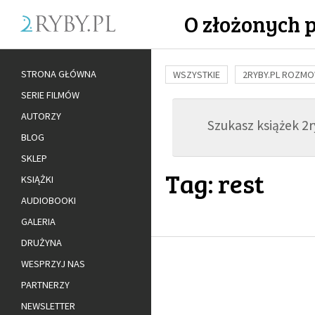
O złożonych 
STRONA GŁÓWNA
WSZYSTKIE
2RYBY.PL ROZM
SERIE FILMÓW
BUDOWANIE WIĘZI
RODZINA
AUTORZY
Szukasz książek 2ry
ADOPCJA
BLOG
SKLEP
Tag: rest
KSIĄŻKI
AUDIOBOOKI
GALERIA
DRUŻYNA
WESPRZYJ NAS
PARTNERZY
NEWSLETTER