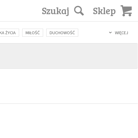
Szukaj
Sklep
KA ŻYCIA
MIŁOŚĆ
DUCHOWOŚĆ
WIĘCEJ
LOZOFIA
KULTURA
ŚWIĘCI
SEKS
IN VITRO