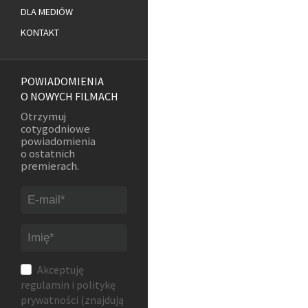
DLA MEDIÓW
KONTAKT
POWIADOMIENIA
O NOWYCH FILMACH
Otrzymuj
cotygodniowe
powiadomienia
o ostatnich
premierach.
Akceptuję
regulamin
i
politykę
prywatności
(znajdują