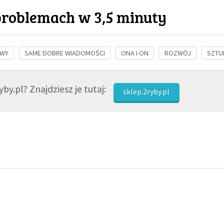
problemach w 3,5 minuty
OWY
SAME DOBRE WIADOMOŚCI
ONA I ON
ROZWÓJ
SZTU
NAUKA
BIBLIA
KOBIETA
MĘŻCZYZNA
RELIGIE
FI
by.pl? Znajdziesz je tutaj:
sklep.2ryby.pl