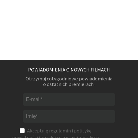
POWIADOMIENIA O NOWYCH FILMACH
Otrzymuj cotygodniowe powiadomienia
o ostatnich premierach.
Akceptuję
regulamin
i
politykę
prywatności
(znajdują się w niej zasady na