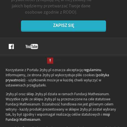
jakich będziemy przetwarzać Twoje dane
osobowe zgodnie z RODO).
ZAPISZ SIĘ
Korzystanie z Portalu 2ryby.pl oznacza akceptację
regulaminu
.
Informujemy, że strona 2ryby.pl wykorzystuje pliki cookies (
polityka
prywatności
) - użytkownik może je w każdej chwili wyłączyć w
ustawieniach przeglądarki.
2ryby.pl oraz sklep.2ryby.pl działa w ramach Fundacji Mathesianum.
Wszystkie zyski ze sklepu 2ryby.pl są przeznaczone na cele statutowe
Fundacji Mathesianum. Działalność handlowa nie jest głównym celem
witryny - każdy produkt prezentowany w sklepie 2ryby.pl został wybrany
tak, by był zgodny i wspomagał realizację celów statutowych i
misji
Fundacji Mathesianum
.