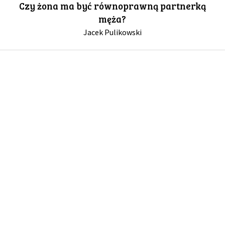
Czy żona ma być równoprawną partnerką
męża?
GALERIA
Jacek Pulikowski
DRUŻYNA
WESPRZYJ NAS
PARTNERZY
NEWSLETTER
DLA MEDIÓW
KONTAKT