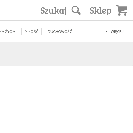
Szukaj
Sklep
KA ŻYCIA
MIŁOŚĆ
DUCHOWOŚĆ
WIĘCEJ
LOZOFIA
KULTURA
ŚWIĘCI
SEKS
IN VITRO