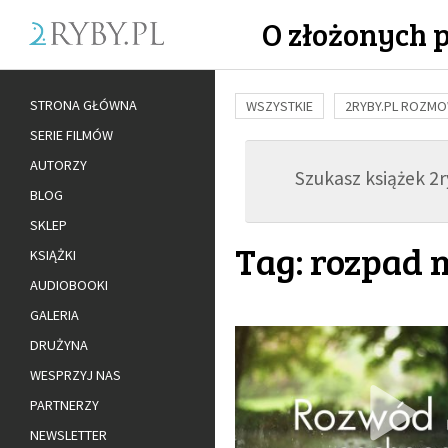
O złożonych 
STRONA GŁÓWNA
WSZYSTKIE
2RYBY.PL ROZM
SERIE FILMÓW
BUDOWANIE WIĘZI
RODZINA
AUTORZY
Szukasz książek 2ry
ADOPCJA
BLOG
SKLEP
Tag: rozpad
KSIĄŻKI
AUDIOBOOKI
GALERIA
DRUŻYNA
WESPRZYJ NAS
PARTNERZY
NEWSLETTER