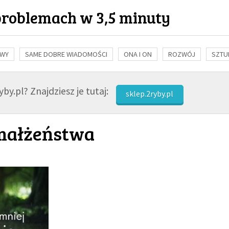
problemach w 3,5 minuty
OWY
SAME DOBRE WIADOMOŚCI
ONA I ON
ROZWÓJ
SZTU
NAUKA
BIBLIA
KOBIETA
MĘŻCZYZNA
RELIGIE
FI
by.pl? Znajdziesz je tutaj:
sklep.2ryby.pl
 małżeństwa