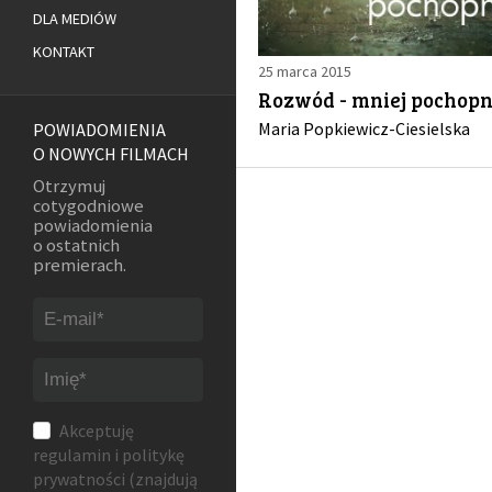
DLA MEDIÓW
KONTAKT
25 marca 2015
Rozwód - mniej pochopn
Maria Popkiewicz-Ciesielska
POWIADOMIENIA
O NOWYCH FILMACH
Otrzymuj
cotygodniowe
powiadomienia
o ostatnich
premierach.
Akceptuję
regulamin
i
politykę
prywatności
(znajdują