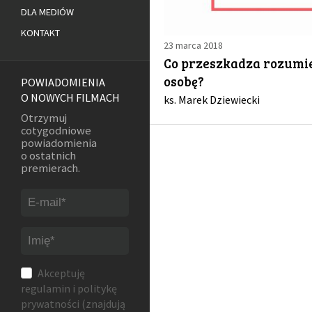
DLA MEDIÓW
KONTAKT
23 marca 2018
Co przeszkadza rozumi
osobę?
POWIADOMIENIA
O NOWYCH FILMACH
ks. Marek Dziewiecki
Otrzymuj
cotygodniowe
powiadomienia
o ostatnich
premierach.
Akceptuję
regulamin
i
politykę
prywatności
(znajdują