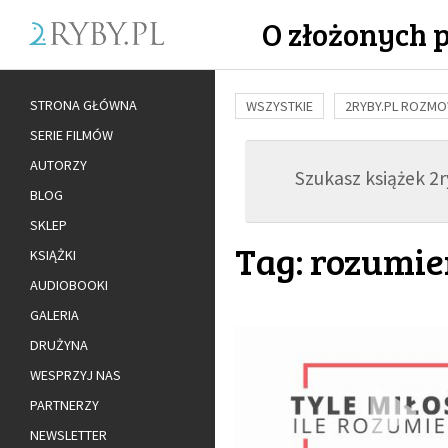
O złożonych 
STRONA GŁÓWNA
WSZYSTKIE
2RYBY.PL ROZM
SERIE FILMÓW
BUDOWANIE WIĘZI
RODZINA
AUTORZY
Szukasz książek 2ry
ADOPCJA
BLOG
SKLEP
Tag: rozumie
KSIĄŻKI
AUDIOBOOKI
GALERIA
DRUŻYNA
WESPRZYJ NAS
PARTNERZY
NEWSLETTER