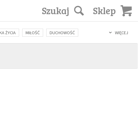
Szukaj
Sklep
KA ŻYCIA
MIŁOŚĆ
DUCHOWOŚĆ
WIĘCEJ
LOZOFIA
KULTURA
ŚWIĘCI
SEKS
IN VITRO