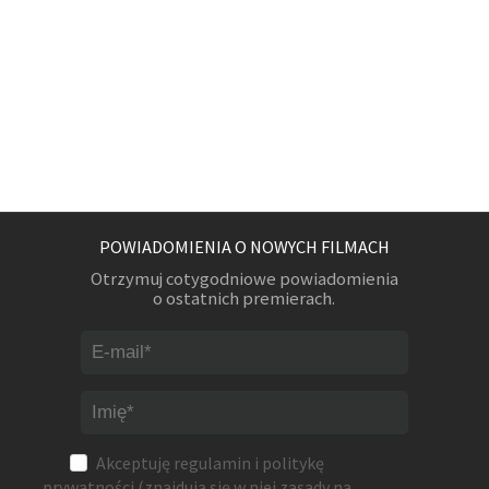
POWIADOMIENIA O NOWYCH FILMACH
Otrzymuj cotygodniowe powiadomienia
o ostatnich premierach.
Akceptuję
regulamin
i
politykę
prywatności
(znajdują się w niej zasady na