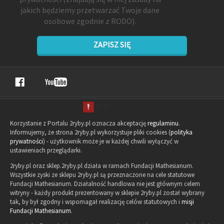
jakich będziemy przetwarzać Twoje dane
osobowe zgodnie z RODO).
ZAPISZ SIĘ
Korzystanie z Portalu 2ryby.pl oznacza akceptację
regulaminu
.
Informujemy, że strona 2ryby.pl wykorzystuje pliki cookies (
polityka
prywatności
) - użytkownik może je w każdej chwili wyłączyć w
ustawieniach przeglądarki.
2ryby.pl oraz sklep.2ryby.pl działa w ramach Fundacji Mathesianum.
Wszystkie zyski ze sklepu 2ryby.pl są przeznaczone na cele statutowe
Fundacji Mathesianum. Działalność handlowa nie jest głównym celem
witryny - każdy produkt prezentowany w sklepie 2ryby.pl został wybrany
tak, by był zgodny i wspomagał realizację celów statutowych i
misji
Fundacji Mathesianum
.