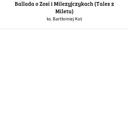
Ballada o Zosi i Milezyjczykach (Tales z
Miletu)
GALERIA
ks. Bartłomiej Kot
DRUŻYNA
WESPRZYJ NAS
PARTNERZY
NEWSLETTER
DLA MEDIÓW
KONTAKT