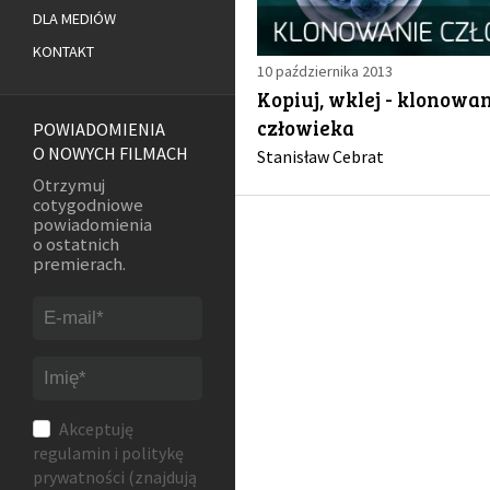
DLA MEDIÓW
KONTAKT
10 października 2013
Kopiuj, wklej - klonowa
człowieka
POWIADOMIENIA
O NOWYCH FILMACH
Stanisław Cebrat
Otrzymuj
cotygodniowe
powiadomienia
o ostatnich
premierach.
Akceptuję
regulamin
i
politykę
prywatności
(znajdują