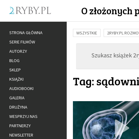
O złożonych 
STRONA GŁÓWNA
WSZYSTKIE
2RYBY.PL ROZM
SERIE FILMÓW
BUDOWANIE WIĘZI
RODZINA
AUTORZY
Szukasz książek 2ry
ADOPCJA
BLOG
SKLEP
Tag: sądown
KSIĄŻKI
AUDIOBOOKI
GALERIA
DRUŻYNA
WESPRZYJ NAS
PARTNERZY
NEWSLETTER