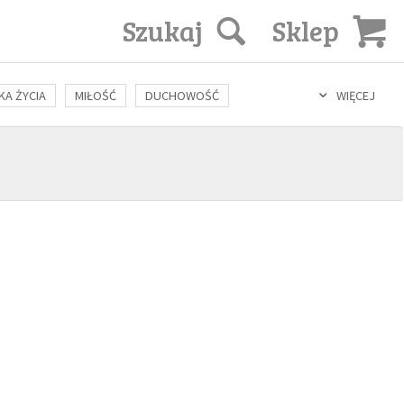
Szukaj
Sklep
KA ŻYCIA
MIŁOŚĆ
DUCHOWOŚĆ
WIĘCEJ
LOZOFIA
KULTURA
ŚWIĘCI
SEKS
IN VITRO