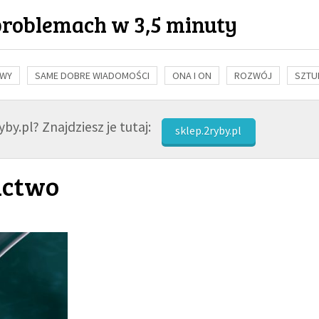
problemach w 3,5 minuty
OWY
SAME DOBRE WIADOMOŚCI
ONA I ON
ROZWÓJ
SZTU
NAUKA
BIBLIA
KOBIETA
MĘŻCZYZNA
RELIGIE
FI
by.pl? Znajdziesz je tutaj:
sklep.2ryby.pl
ictwo