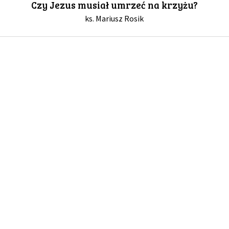
Czy Jezus musiał umrzeć na krzyżu?
ks. Mariusz Rosik
GALERIA
DRUŻYNA
WESPRZYJ NAS
PARTNERZY
NEWSLETTER
DLA MEDIÓW
KONTAKT