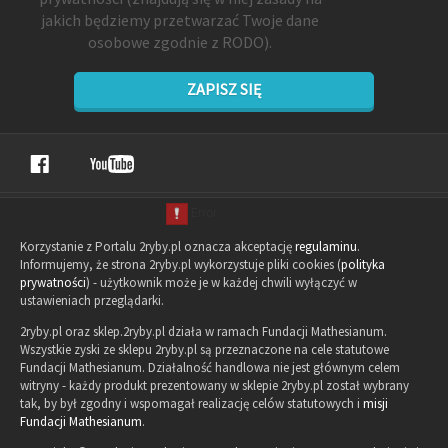
jakich będziemy przetwarzać Twoje dane
osobowe zgodnie z RODO).
ZAPISZ SIĘ
Korzystanie z Portalu 2ryby.pl oznacza akceptację
regulaminu
.
Informujemy, że strona 2ryby.pl wykorzystuje pliki cookies (
polityka
prywatności
) - użytkownik może je w każdej chwili wyłączyć w
ustawieniach przeglądarki.
2ryby.pl oraz sklep.2ryby.pl działa w ramach Fundacji Mathesianum.
Wszystkie zyski ze sklepu 2ryby.pl są przeznaczone na cele statutowe
Fundacji Mathesianum. Działalność handlowa nie jest głównym celem
witryny - każdy produkt prezentowany w sklepie 2ryby.pl został wybrany
tak, by był zgodny i wspomagał realizację celów statutowych i
misji
Fundacji Mathesianum
.