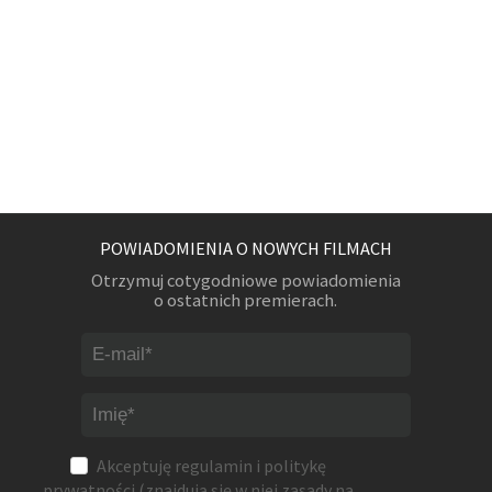
POWIADOMIENIA O NOWYCH FILMACH
Otrzymuj cotygodniowe powiadomienia
o ostatnich premierach.
Akceptuję
regulamin
i
politykę
prywatności
(znajdują się w niej zasady na