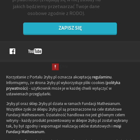
jakich będziemy przetwarzać Twoje dane
osobowe zgodnie z RODO).
ZAPISZ SIĘ
Korzystanie z Portalu 2ryby.pl oznacza akceptację
regulaminu
.
Informujemy, że strona 2ryby.pl wykorzystuje pliki cookies (
polityka
prywatności
) - użytkownik może je w każdej chwili wyłączyć w
ustawieniach przeglądarki.
2ryby.pl oraz sklep.2ryby.pl działa w ramach Fundacji Mathesianum.
Wszystkie zyski ze sklepu 2ryby.pl są przeznaczone na cele statutowe
Fundacji Mathesianum. Działalność handlowa nie jest głównym celem
witryny - każdy produkt prezentowany w sklepie 2ryby.pl został wybrany
tak, by był zgodny i wspomagał realizację celów statutowych i
misji
Fundacji Mathesianum
.