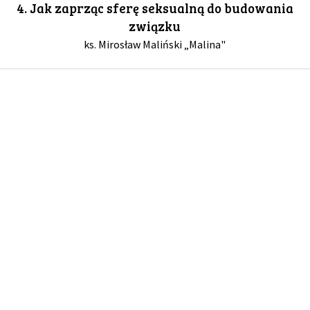
4. Jak zaprząc sferę seksualną do budowania
związku
GALERIA
ks. Mirosław Maliński „Malina"
DRUŻYNA
WESPRZYJ NAS
PARTNERZY
NEWSLETTER
DLA MEDIÓW
KONTAKT