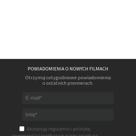
POWIADOMIENIA O NOWYCH FILMACH
Otrzymuj cotygodniowe powiadomienia
o ostatnich premierach.
Akceptuję
regulamin
i
politykę
prywatności
(znajdują się w niej zasady na