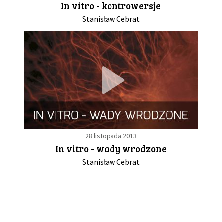
In vitro - kontrowersje
Stanisław Cebrat
GALERIA
DRUŻYNA
WESPRZYJ NAS
PARTNERZY
28 listopada 2013
NEWSLETTER
In vitro - wady wrodzone
Stanisław Cebrat
DLA MEDIÓW
KONTAKT