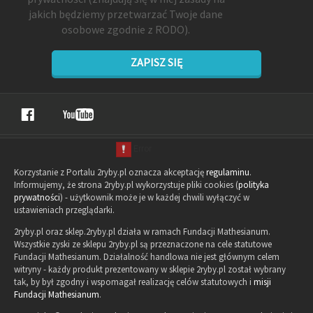
jakich będziemy przetwarzać Twoje dane
osobowe zgodnie z RODO).
ZAPISZ SIĘ
Korzystanie z Portalu 2ryby.pl oznacza akceptację
regulaminu
.
Informujemy, że strona 2ryby.pl wykorzystuje pliki cookies (
polityka
prywatności
) - użytkownik może je w każdej chwili wyłączyć w
ustawieniach przeglądarki.
2ryby.pl oraz sklep.2ryby.pl działa w ramach Fundacji Mathesianum.
Wszystkie zyski ze sklepu 2ryby.pl są przeznaczone na cele statutowe
Fundacji Mathesianum. Działalność handlowa nie jest głównym celem
witryny - każdy produkt prezentowany w sklepie 2ryby.pl został wybrany
tak, by był zgodny i wspomagał realizację celów statutowych i
misji
Fundacji Mathesianum
.