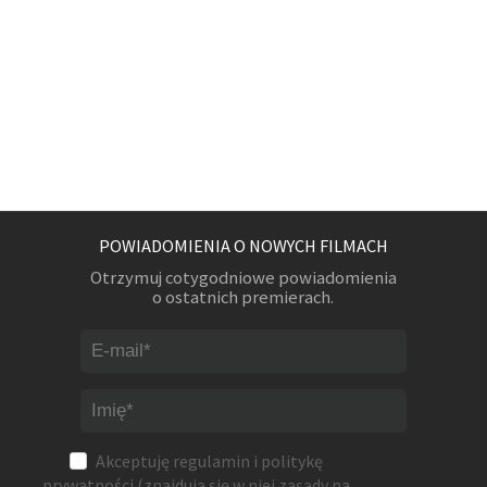
POWIADOMIENIA O NOWYCH FILMACH
Otrzymuj cotygodniowe powiadomienia
o ostatnich premierach.
Akceptuję
regulamin
i
politykę
prywatności
(znajdują się w niej zasady na