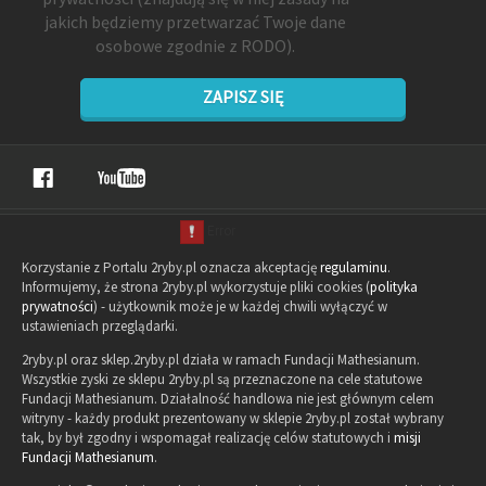
jakich będziemy przetwarzać Twoje dane
osobowe zgodnie z RODO).
ZAPISZ SIĘ
Korzystanie z Portalu 2ryby.pl oznacza akceptację
regulaminu
.
Informujemy, że strona 2ryby.pl wykorzystuje pliki cookies (
polityka
prywatności
) - użytkownik może je w każdej chwili wyłączyć w
ustawieniach przeglądarki.
2ryby.pl oraz sklep.2ryby.pl działa w ramach Fundacji Mathesianum.
Wszystkie zyski ze sklepu 2ryby.pl są przeznaczone na cele statutowe
Fundacji Mathesianum. Działalność handlowa nie jest głównym celem
witryny - każdy produkt prezentowany w sklepie 2ryby.pl został wybrany
tak, by był zgodny i wspomagał realizację celów statutowych i
misji
Fundacji Mathesianum
.