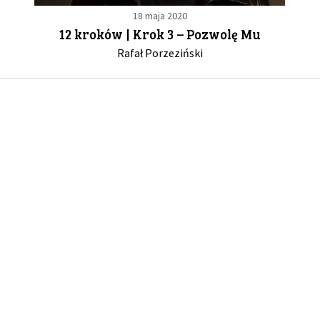
18 maja 2020
12 kroków | Krok 3 – Pozwolę Mu
GALERIA
Rafał Porzeziński
DRUŻYNA
WESPRZYJ NAS
PARTNERZY
NEWSLETTER
DLA MEDIÓW
KONTAKT