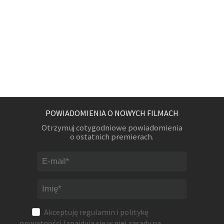
POWIADOMIENIA O NOWYCH FILMACH
Otrzymuj cotygodniowe powiadomienia
o ostatnich premierach.
Akceptuję
regulamin
i
politykę
prywatności
(znajdują się w niej zasady na