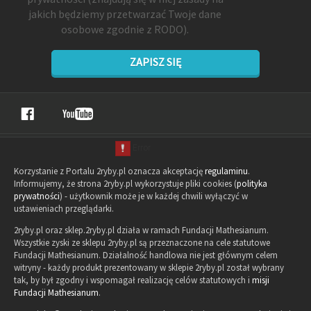
jakich będziemy przetwarzać Twoje dane
osobowe zgodnie z RODO).
ZAPISZ SIĘ
Korzystanie z Portalu 2ryby.pl oznacza akceptację
regulaminu
.
Informujemy, że strona 2ryby.pl wykorzystuje pliki cookies (
polityka
prywatności
) - użytkownik może je w każdej chwili wyłączyć w
ustawieniach przeglądarki.
2ryby.pl oraz sklep.2ryby.pl działa w ramach Fundacji Mathesianum.
Wszystkie zyski ze sklepu 2ryby.pl są przeznaczone na cele statutowe
Fundacji Mathesianum. Działalność handlowa nie jest głównym celem
witryny - każdy produkt prezentowany w sklepie 2ryby.pl został wybrany
tak, by był zgodny i wspomagał realizację celów statutowych i
misji
Fundacji Mathesianum
.