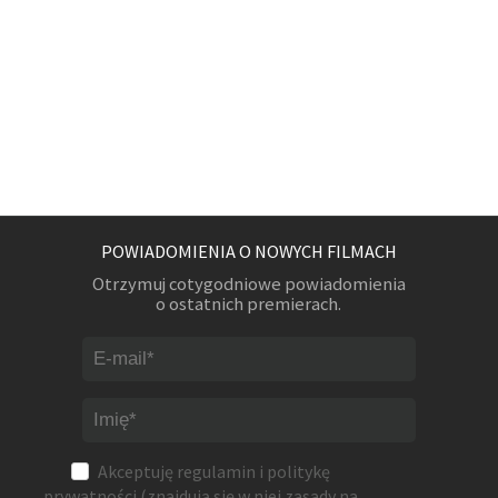
POWIADOMIENIA O NOWYCH FILMACH
Otrzymuj cotygodniowe powiadomienia
o ostatnich premierach.
Akceptuję
regulamin
i
politykę
prywatności
(znajdują się w niej zasady na