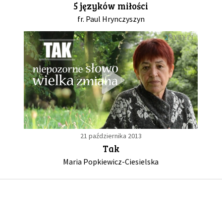
5 języków miłości
fr. Paul Hrynczyszyn
GALERIA
DRUŻYNA
WESPRZYJ NAS
PARTNERZY
21 października 2013
NEWSLETTER
Tak
Maria Popkiewicz-Ciesielska
DLA MEDIÓW
KONTAKT