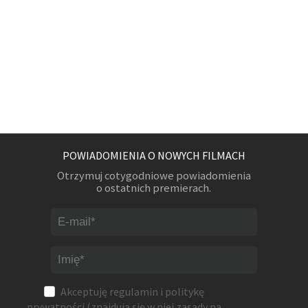
POWIADOMIENIA O NOWYCH FILMACH
Otrzymuj cotygodniowe powiadomienia
o ostatnich premierach.
Akceptuję
regulamin
i
politykę
prywatności
(znajdują się w niej zasady na