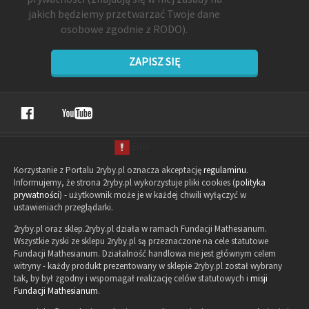
jakich będziemy przetwarzać Twoje dane
osobowe zgodnie z RODO).
ZAPISZ SIĘ
Korzystanie z Portalu 2ryby.pl oznacza akceptację
regulaminu
.
Informujemy, że strona 2ryby.pl wykorzystuje pliki cookies (
polityka
prywatności
) - użytkownik może je w każdej chwili wyłączyć w
ustawieniach przeglądarki.
2ryby.pl oraz sklep.2ryby.pl działa w ramach Fundacji Mathesianum.
Wszystkie zyski ze sklepu 2ryby.pl są przeznaczone na cele statutowe
Fundacji Mathesianum. Działalność handlowa nie jest głównym celem
witryny - każdy produkt prezentowany w sklepie 2ryby.pl został wybrany
tak, by był zgodny i wspomagał realizację celów statutowych i
misji
Fundacji Mathesianum
.