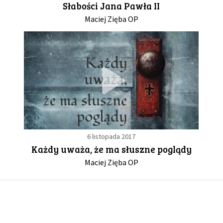
Słabości Jana Pawła II
Maciej Zięba OP
GALERIA
DRUŻYNA
WESPRZYJ NAS
PARTNERZY
6 listopada 2017
NEWSLETTER
Każdy uważa, że ma słuszne poglądy
Maciej Zięba OP
DLA MEDIÓW
KONTAKT